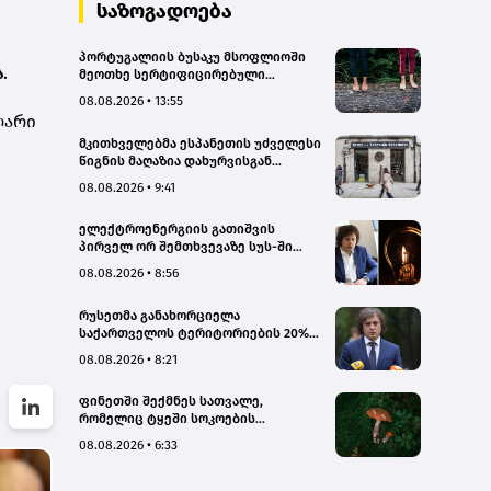
სახალხო დამცველი
საზოგადოება
პორტუგალიის ბუსაკუ მსოფლიოში
ა
.
მეოთხე სერტიფიცირებული
„თერაპიული ტყე“ გახდა
08.08.2026 • 13:55
ლარი
მკითხველებმა ესპანეთის უძველესი
წიგნის მაღაზია დახურვისგან
გადაარჩინეს
08.08.2026 • 9:41
ელექტროენერგიის გათიშვის
პირველ ორ შემთხვევაზე სუს-ში
წარიმართება გამოძიება, მესამე
08.08.2026 • 8:56
გათიშვას ჰქონდა კონკრეტული
მიზეზი, - სარეაბილიტაციო
რუსეთმა განახორციელა
სამუშაოები ენგურჰესზე - კობახიძე
საქართველოს ტერიტორიების 20%-
ის ოკუპაცია და სააკაშვილის, მისი
08.08.2026 • 8:21
რეჟიმის და „ნაცმოძრაობის“
ღალატი ვერანაირად ვერ
ფინეთში შექმნეს სათვალე,
გადაფარავს ამ დანაშაულს, ეს იყო
რომელიც ტყეში სოკოების
დანაშაული ჩვენი სახელმწიფოს
აღმოჩენაში დაგეხმარებათ
წინაშე - კობახიძე
08.08.2026 • 6:33