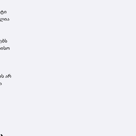
ი
რტი
ელია
ებს
რისო
ის არ
ა
ა,