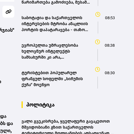
წარიმართება გამოძიება, მესამე
გათიშვას ჰქონდა კონკრეტული
მიზეზი, - სარეაბილიტაციო
საბოტაჟია და საქართველოს
08:53
სამუშაოები ენგურჰესზე -
ინტერესების მტრობა ანაკლიის
კობახიძე
რჯიას"
პორტის დაპატარავება - თაზო
დათუნაშვილი
ევროპელთა უმრავლესობა
08:38
ხელოვნურ ინტელექტს
სამსახურში კი არა,
ყოველდღიურ ცხოვრებაში
იყენებს - Eurobarometer-ის
ტურისტებით პოპულარულ
08:30
კვლევა
ფრანგულ სოფელში „სიჩუმის
ი
ქუჩა“ მოეწყო
პოლიტიკა
 და
ვალი გვეკისრება, ყველაფერი გავაკეთოთ
ბს და
მშვიდობიანი გზით საქართველოს
დული,
ტერიტორიული მთლიანობის აღსადგენად -