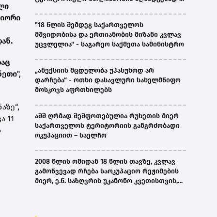
ლი
ირაკლი კობახიძე
ნიორი
"18 წლის შემდეგ საქართველოს
მშვიდობისა და ერთიანობის მიზანი კვლავ
დან.
უცვლელია" - საგარეო საქმეთა სამინისტრო
დაც
„ანექსიის მცდელობა უპასუხოდ არ
ნეთი
",
დარჩება“ - ოთხი დასავლური სახელმწიფო
მოსკოვს აფრთხილებს
აზე“,
აშშ ღრმად შეშფოთებულია რუსეთის მიერ
ა 11
საქართველოს ტერიტორიის განგრძობადი
ს
ოკუპაციით – საელჩო
2008 წლის ომიდან 18 წლის თავზე, კვლავ
გამოწვევად რჩება საოკუპაციო რეჟიმების
მიერ, ე.წ. საზღვრის უკანონო კვეთისთვის,
პირთა უკანონო დაკავებების და
პატიმრობის პრაქტიკა, ასევე მშობლიურ
ენაზე განათლების ხელმისაწვდომობა-