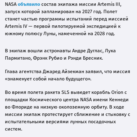
NASA
объявило
состав экипажа миссии Artemis III,
запуск которой запланирован на 2027 год. Полет
станет частью программы испытаний перед миссией
Artemis IV — первой пилотируемой экспедицией к
южному полюсу Луны, намеченной на 2028 год.
В экипаж вошли астронавты Андре Дуглас, Лука
Пармитано, Фрэнк Рубио и Рэнди Бресник.
Глава агентства Джаред Айзекман заявил, что миссия
«знаменует собой начало будущего».
Во время полета ракета SLS выведет корабль Orion с
площадки Космического центра NASA имени Кеннеди
во Флориде на низкую околоземную орбиту. В ходе
миссии экипаж протестирует сближение и стыковку с
испытательными версиями лунных посадочных
систем.