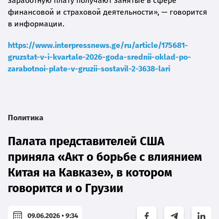
заработную плату получают занятые в сфере
финансовой и страховой деятельности», — говорится
в информации.
https://www.interpressnews.ge/ru/article/175681-
gruzstat-v-i-kvartale-2026-goda-srednii-oklad-po-
zarabotnoi-plate-v-gruzii-sostavil-2-3638-lari
Политика
Палата представителей США
приняла «Акт о борьбе с влиянием
Китая на Кавказе», в котором
говорится и о Грузии
09.06.2026 • 9:34