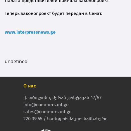
Палата представителей приняла законопроект.
Теперь законопроект будет передан в Сенат.
www.interpressnews.ge
undefined
О нас
ქ. თბილისი, მერაბ კოსტავას 47/57
info@commersant.ge
sales@commersant.ge
220 39 55 / საინფორმაციო სამსახური