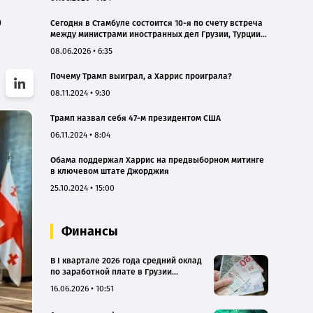
о
Сегодня в Стамбуле состоится 10-я по счету встреча
между министрами иностранных дел Грузии, Турции и
Армении
08.06.2026 • 6:35
Почему Трамп выиграл, а Харрис проиграла?
08.11.2024 • 9:30
Трамп назвал себя 47-м президентом США
06.11.2024 • 8:04
Обама поддержал Харрис на предвыборном митинге
в ключевом штате Джорджия
25.10.2024 • 15:00
Финансы
В I квартале 2026 года средний оклад
по заработной плате в Грузии
составил 2 363.8 лари
16.06.2026 • 10:51