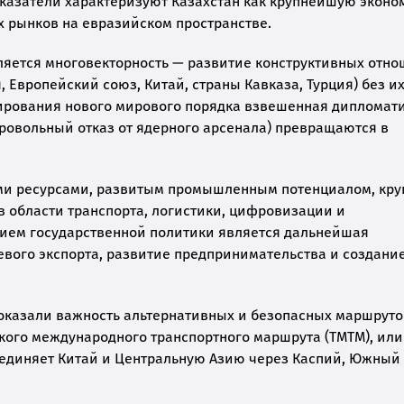
оказатели характеризуют Казахстан как крупнейшую эконо
х рынков на евразийском пространстве.
яется многовекторность — развитие конструктивных отн
Европейский союз, Китай, страны Кавказа, Турция) без и
мирования нового мирового порядка взвешенная дипломат
ровольный отказ от ядерного арсенала) превращаются в
ми ресурсами, развитым промышленным потенциалом, кр
 области транспорта, логистики, цифровизации и
ем государственной политики является дальнейшая
ого экспорта, развитие предпринимательства и создани
оказали важность альтернативных и безопасных маршруто
ского международного транспортного маршрута (ТМТМ), или
 соединяет Китай и Центральную Азию через Каспий, Южный