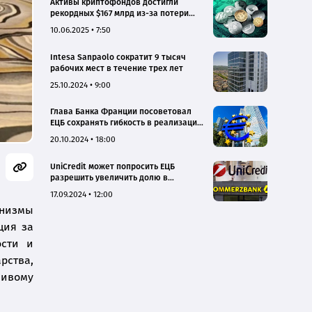
Активы криптофондов достигли
рекордных $167 млрд из-за потери
доверия к инвестициям в США
10.06.2025 • 7:50
Intesa Sanpaolo сократит 9 тысяч
рабочих мест в течение трех лет
25.10.2024 • 9:00
Глава Банка Франции посоветовал
ЕЦБ сохранять гибкость в реализации
денежно-кредитной политики
20.10.2024 • 18:00
UniCredit может попросить ЕЦБ
разрешить увеличить долю в
Commerzbank до 30%
17.09.2024 • 12:00
низмы
ция за
ости и
рства,
чивому