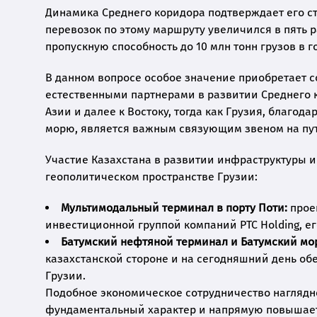
Динамика Среднего коридора подтверждает его ст
перевозок по этому маршруту увеличился в пять р
пропускную способность до 10 млн тонн грузов в г
В данном вопросе особое значение приобретает с
естественными партнерами в развитии Среднего к
Азии и далее к Востоку, тогда как Грузия, благо
морю, является важным связующим звеном на пут
Участие Казахстана в развитии инфраструктуры 
геополитическом пространстве Грузии:
Мультимодальный терминал в порту Поти:
прое
инвестиционной группой компаний PTC Holding, ег
Батумский нефтяной терминал и Батумский мор
казахстанской стороне и на сегодняшний день о
Грузии.
Подобное экономическое сотрудничество наглядно
фундаментальный характер и напрямую повышает