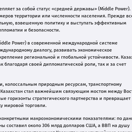
епляет за собой статус «средней державы» (Middle Power).
змеров территории или численности населения. Прежде вс
тельную, взвешенную политику и выступать эффективным
ипломатии и безопасности.
iddle Power) в современной международной системе
еждународному диалогу, развивать экономическое
укрепление региональной и глобальной устойчивости. Каза
к благодаря своей дипломатической роли, так и за счет
и, колоссальным природным ресурсам, транспортному
, Казахстан стал важнейшим связующим мостом между Вос
овые горизонты стратегического партнерства и превращает
у мировой торговли.
 конкретными макроэкономическими показателями: по да
аны составил около 306 млрд долларов США, а ВВП на душу