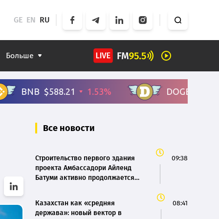
GE
EN
RU
Больше
Все новости
Строительство первого здания
09:38
проекта Амбассадори Айленд
Батуми активно продолжается
одновременно в двух зонах
Казахстан как «средняя
08:41
держава»: новый вектор в