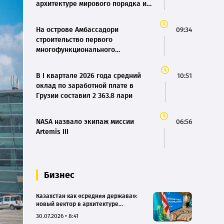
архитектуре мирового порядка и
стратегическая ось с Грузией
На острове Амбассадори
09:34
строительство первого
многофункционального
комплекса вышло на новый этап
В I квартале 2026 года средний
10:51
оклад по заработной плате в
Грузии составил 2 363.8 лари
NASA назвало экипаж миссии
06:56
Artemis III
Бизнес
Казахстан как «средняя держава»:
новый вектор в архитектуре
мирового порядка и стратегическая
30.07.2026 • 8:41
ось с Грузией