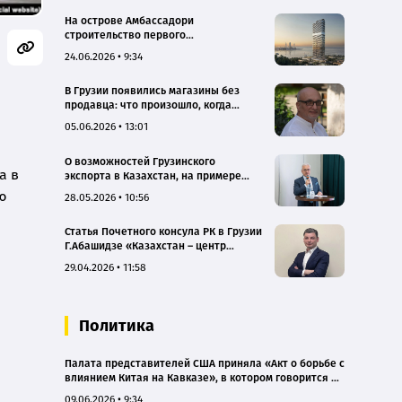
На острове Амбассадори
строительство первого
многофункционального комплекса
24.06.2026 • 9:34
вышло на новый этап
В Грузии появились магазины без
продавца: что произошло, когда
консультировать покупателей в
05.06.2026 • 13:01
сложной сфере стал ИИ
О возможностей Грузинского
а в
экспорта в Казахстан, на примере
«Borjomi»
ю
28.05.2026 • 10:56
Статья Почетного консула РК в Грузии
Г.Абашидзе «Казахстан – центр
инвестиционного роста: возможности
29.04.2026 • 11:58
для грузинского бизнеса»
Политика
Палата представителей США приняла «Акт о борьбе с
влиянием Китая на Кавказе», в котором говорится и
о Грузии
09.06.2026 • 9:34