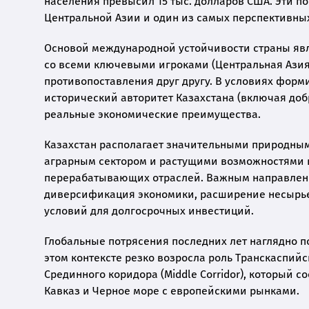
населения превысил 15 тыс. долларов США. Эти п
Центральной Азии и один из самых перспективны
Основой международной устойчивости страны явл
со всеми ключевыми игроками (Центральная Азия, 
противопоставления друг другу. В условиях фор
исторический авторитет Казахстана (включая доб
реальные экономические преимущества.
Казахстан располагает значительными природны
аграрным сектором и растущими возможностями в
перерабатывающих отраслей. Важным направлени
диверсификация экономики, расширение несырьев
условий для долгосрочных инвестиций.
Глобальные потрясения последних лет наглядно п
этом контексте резко возросла роль Транскаспий
Срединного коридора (Middle Corridor), который
Кавказ и Черное море с европейскими рынками.