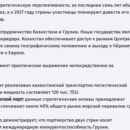
ратегическую перспективность: за последние семь лет об
аз, а к 2027 году страны-участницы планируют довести его
од.
отрудничество Казахстана и Грузии. Наши государства яв
оридора. Казахстан обеспечивает доступ к рынкам Центр
даря своему географическому положению и выходу к Чёрном
и к Европе.
имеет практическое выражение непосредственно на
кт реализован казахстанской транспортно-логистической
о мощность составляет 120 тыс. TEU.
ской порт:
данные стратегические активы принадлежат
беспечивают около 40% общего рынка морской перевалки г
 демонстрирует, что партнерство двух стран носит
 международную конкурентоспособность Грузии.