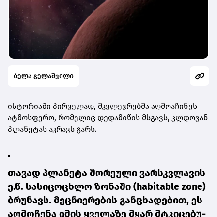
ბელა გელაშვილი
ის­ტო­რი­ა­ში პირ­ვე­ლად, მკვლევ­რებ­მა აღ­მო­ა­ჩი­ნეს
ატ­მოს­ფე­რო, რო­მე­ლიც დე­და­მი­წის მსგავს, კლდო­ვან
პლა­ნე­ტას აკ­რავს გარს.
თა­ვად პლა­ნე­ტა შო­რე­უ­ლი ვარ­სკვლა­ვის
ე.წ. სა­სი­ცო­ცხლო ზო­ნა­ში (habitable zone)
ბრუ­ნავს. მეც­ნი­ე­რე­ბის გან­ცხა­დე­ბით, ეს
აღ­მო­ჩე­ნა იმის ყვე­ლა­ზე მყარ მტკი­ცე­ბუ­