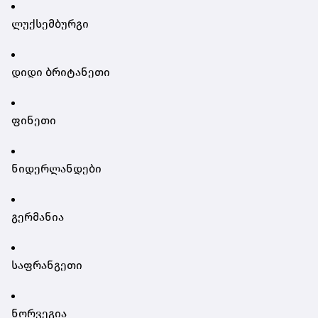
ლუქსემბურგი
დიდი ბრიტანეთი
ფინეთი
ნიდერლანდები
გერმანია
საფრანგეთი
ნორვეგია