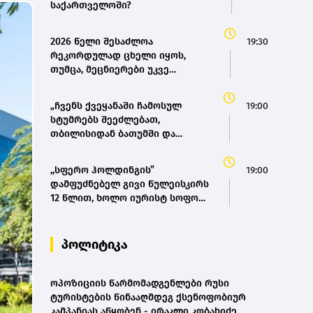
საქართველოში?
2026 წელი შესაძლოა
19:30
რეკორდულად ცხელი იყოს,
თუმცა, მეცნიერები უკვე
ემზადებიან 2027 წლის
რეკორდებისთვის
„ჩვენს ქვეყანაში ჩამოსულ
19:00
სტუმრებს შეეძლებათ,
თბილისიდან ბათუმში და
ბათუმიდან ჩვენს დედაქალაქში
4 საათში ჩამოვიდნენ, ეს ხელს
,,სფერო ჰოლდინგის”
19:00
შეუწყობს შიდა ტურიზმს,
დამფუძნებელ გივი წულეისკირს
საერთაშორისო ტურიზმს, ასევე
12 წლით, ხოლო იურისტ სოფო
შიდა მობილობის გაუმჯობესებას
პეტრიაშვილს 8 წლით
ქვეყანაში“ - მარიამ
თავისუფლების აღკვეთა მიესაჯა
ქვრივიშვილი
პოლიტიკა
ოპოზიციის წარმომადგენლები რუსი
ტურისტების წინააღმდეგ ქსენოფობიურ
კამპანიას აწყობენ - ირაკლი კობახიძე