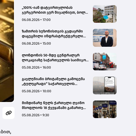
„100%-იან დატვირთულობას
ჯერჯერობით ვერ მივაღწიეთ, ბოლო
პერიოდში რამდენიმე ჯავშანიც
06.08.2026 • 17:00
გაუქმდა“ - Kobuleti Beach Club
ზამთრის სეზონისთვის გუდაურში
დაგეგმილი ინფრასტრუქტურული
პროექტები ხელს შეუწყობს
06.08.2026 • 15:00
გუდაურის ტურისტული
პოტენციალის გაზრდას – ლევან
ლონდონის 50-მდე ცენტრალურ
დარსალია
ლოკაციაზე საქართველოს საიმიჯო
ვიზუალები განთავსდა
05.08.2026 • 16:00
გავლენიანი ბრიტანული გამოცემა
„ტელეგრაფი“ საქართველოს
ტურისტული პოტენციალის შესახებ
05.08.2026 • 10:00
სტატიების ციკლს აქვეყნებს
მიმდინარე წელს ქართული ღვინო
მსოფლიოს 18 ქვეყანაში გამართულ
140-მდე ღონისძიებაზე იყო
05.08.2026 • 9:30
წარმოდგენილი
ბით,