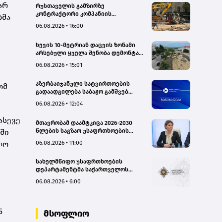
არ
რუსთაველის გამზირზე
კონტრაქტორი კომპანიის
ბმა
თვითმცლელმა ტრანშიის კიდესთან
06.08.2026 • 16:00
ახლოს იმოძრავა, რამაც ნიადაგის
ჩამოშლა და ტექნიკის მოცურება
ხევის 10-მეტრიან დაცვის ზონაში
გამოიწვია, გადაბრუნდა
არსებული ყველა შენობა დემონტაჟს
ავტომანქანა - თვითმცლელში
დაექვემდებარება - თელავის მერი
იმყოფებოდა მცირეწლოვანი ბავშვი
06.08.2026 • 15:01
- GWP
აზერბაიჯანული სატვირთოების
ომ
გადაადგილება საბაჟო გამშვებ
პუნქტებზე შეუფერხებლად
06.08.2026 • 12:04
მიმდინარეობს- შემოსავლების
სამსახური
ასევე
მთავრობამ დაამტკიცა 2026-2030
წლების საგზაო უსაფრთხოების
ში
ეროვნული სტრატეგია და მისი
06.08.2026 • 11:00
ლო
სამოქმედო გეგმა – თამარ
იოსელიანი
სახელმწიფო უსაფრთხოების
დეპარტამენტმა საქართველოს
სახელმწიფო ინტერესების
06.08.2026 • 6:00
საზიანოდ საბოტაჟის მუხლით
გამოძიება დაიწყო
5
მსოფლიო