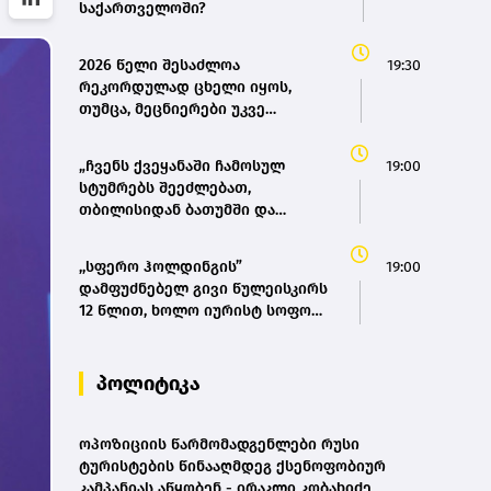
საქართველოში?
2026 წელი შესაძლოა
19:30
რეკორდულად ცხელი იყოს,
თუმცა, მეცნიერები უკვე
ემზადებიან 2027 წლის
რეკორდებისთვის
„ჩვენს ქვეყანაში ჩამოსულ
19:00
სტუმრებს შეეძლებათ,
თბილისიდან ბათუმში და
ბათუმიდან ჩვენს დედაქალაქში
4 საათში ჩამოვიდნენ, ეს ხელს
,,სფერო ჰოლდინგის”
19:00
შეუწყობს შიდა ტურიზმს,
დამფუძნებელ გივი წულეისკირს
საერთაშორისო ტურიზმს, ასევე
12 წლით, ხოლო იურისტ სოფო
შიდა მობილობის გაუმჯობესებას
პეტრიაშვილს 8 წლით
ქვეყანაში“ - მარიამ
თავისუფლების აღკვეთა მიესაჯა
ქვრივიშვილი
პოლიტიკა
ოპოზიციის წარმომადგენლები რუსი
ტურისტების წინააღმდეგ ქსენოფობიურ
კამპანიას აწყობენ - ირაკლი კობახიძე