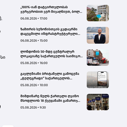
„100%-იან დატვირთულობას
ჯერჯერობით ვერ მივაღწიეთ, ბოლო
პერიოდში რამდენიმე ჯავშანიც
.
06.08.2026 • 17:00
გაუქმდა“ - Kobuleti Beach Club
ზამთრის სეზონისთვის გუდაურში
ო
დაგეგმილი ინფრასტრუქტურული
პროექტები ხელს შეუწყობს
06.08.2026 • 15:00
გუდაურის ტურისტული
პოტენციალის გაზრდას – ლევან
ლონდონის 50-მდე ცენტრალურ
დარსალია
ლოკაციაზე საქართველოს საიმიჯო
ისი
ვიზუალები განთავსდა
05.08.2026 • 16:00
გავლენიანი ბრიტანული გამოცემა
„ტელეგრაფი“ საქართველოს
ტურისტული პოტენციალის შესახებ
05.08.2026 • 10:00
სტატიების ციკლს აქვეყნებს
მიმდინარე წელს ქართული ღვინო
მსოფლიოს 18 ქვეყანაში გამართულ
ი
140-მდე ღონისძიებაზე იყო
05.08.2026 • 9:30
წარმოდგენილი