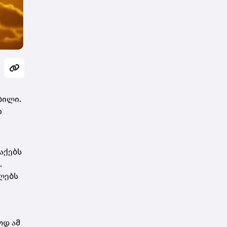
ბილი.
ი
აქებს
.
ლებს
ოდ ამ