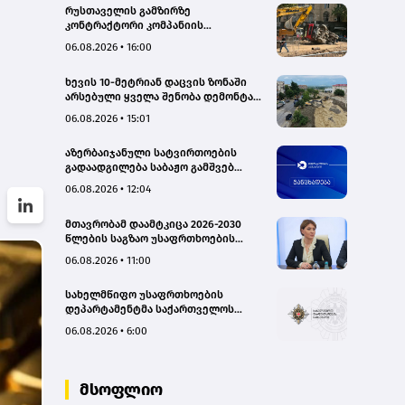
რუსთაველის გამზირზე
კონტრაქტორი კომპანიის
თვითმცლელმა ტრანშიის კიდესთან
06.08.2026 • 16:00
ახლოს იმოძრავა, რამაც ნიადაგის
ჩამოშლა და ტექნიკის მოცურება
ხევის 10-მეტრიან დაცვის ზონაში
გამოიწვია, გადაბრუნდა
არსებული ყველა შენობა დემონტაჟს
ავტომანქანა - თვითმცლელში
დაექვემდებარება - თელავის მერი
იმყოფებოდა მცირეწლოვანი ბავშვი
06.08.2026 • 15:01
- GWP
აზერბაიჯანული სატვირთოების
გადაადგილება საბაჟო გამშვებ
პუნქტებზე შეუფერხებლად
06.08.2026 • 12:04
მიმდინარეობს- შემოსავლების
სამსახური
მთავრობამ დაამტკიცა 2026-2030
წლების საგზაო უსაფრთხოების
ეროვნული სტრატეგია და მისი
06.08.2026 • 11:00
სამოქმედო გეგმა – თამარ
იოსელიანი
სახელმწიფო უსაფრთხოების
დეპარტამენტმა საქართველოს
სახელმწიფო ინტერესების
06.08.2026 • 6:00
საზიანოდ საბოტაჟის მუხლით
გამოძიება დაიწყო
მსოფლიო