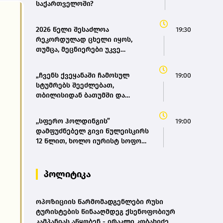
საქართველოში?
2026 წელი შესაძლოა
19:30
რეკორდულად ცხელი იყოს,
თუმცა, მეცნიერები უკვე
ემზადებიან 2027 წლის
რეკორდებისთვის
„ჩვენს ქვეყანაში ჩამოსულ
19:00
სტუმრებს შეეძლებათ,
თბილისიდან ბათუმში და
ბათუმიდან ჩვენს დედაქალაქში
4 საათში ჩამოვიდნენ, ეს ხელს
,,სფერო ჰოლდინგის”
19:00
შეუწყობს შიდა ტურიზმს,
დამფუძნებელ გივი წულეისკირს
საერთაშორისო ტურიზმს, ასევე
12 წლით, ხოლო იურისტ სოფო
შიდა მობილობის გაუმჯობესებას
პეტრიაშვილს 8 წლით
ქვეყანაში“ - მარიამ
თავისუფლების აღკვეთა მიესაჯა
ქვრივიშვილი
პოლიტიკა
ოპოზიციის წარმომადგენლები რუსი
ტურისტების წინააღმდეგ ქსენოფობიურ
კამპანიას აწყობენ - ირაკლი კობახიძე