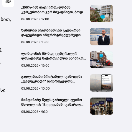
„100%-იან დატვირთულობას
ჯერჯერობით ვერ მივაღწიეთ, ბოლო
პერიოდში რამდენიმე ჯავშანიც
ბით,
06.08.2026 • 17:00
გაუქმდა“ - Kobuleti Beach Club
ზამთრის სეზონისთვის გუდაურში
დაგეგმილი ინფრასტრუქტურული
პროექტები ხელს შეუწყობს
06.08.2026 • 15:00
გუდაურის ტურისტული
.
პოტენციალის გაზრდას – ლევან
ლონდონის 50-მდე ცენტრალურ
დარსალია
ლოკაციაზე საქართველოს საიმიჯო
ო
ვიზუალები განთავსდა
05.08.2026 • 16:00
გავლენიანი ბრიტანული გამოცემა
„ტელეგრაფი“ საქართველოს
ტურისტული პოტენციალის შესახებ
05.08.2026 • 10:00
ისი
სტატიების ციკლს აქვეყნებს
მიმდინარე წელს ქართული ღვინო
მსოფლიოს 18 ქვეყანაში გამართულ
140-მდე ღონისძიებაზე იყო
05.08.2026 • 9:30
წარმოდგენილი