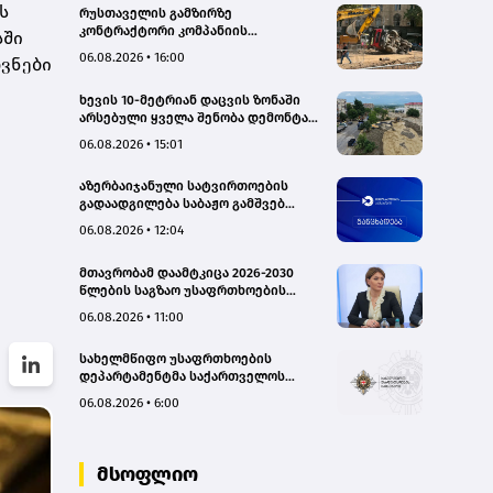
ს
რუსთაველის გამზირზე
კონტრაქტორი კომპანიის
სში
თვითმცლელმა ტრანშიის კიდესთან
06.08.2026 • 16:00
ოვნები
ახლოს იმოძრავა, რამაც ნიადაგის
ჩამოშლა და ტექნიკის მოცურება
ხევის 10-მეტრიან დაცვის ზონაში
გამოიწვია, გადაბრუნდა
არსებული ყველა შენობა დემონტაჟს
ავტომანქანა - თვითმცლელში
დაექვემდებარება - თელავის მერი
იმყოფებოდა მცირეწლოვანი ბავშვი
06.08.2026 • 15:01
- GWP
აზერბაიჯანული სატვირთოების
გადაადგილება საბაჟო გამშვებ
პუნქტებზე შეუფერხებლად
06.08.2026 • 12:04
მიმდინარეობს- შემოსავლების
სამსახური
მთავრობამ დაამტკიცა 2026-2030
წლების საგზაო უსაფრთხოების
ეროვნული სტრატეგია და მისი
06.08.2026 • 11:00
სამოქმედო გეგმა – თამარ
იოსელიანი
სახელმწიფო უსაფრთხოების
დეპარტამენტმა საქართველოს
სახელმწიფო ინტერესების
06.08.2026 • 6:00
საზიანოდ საბოტაჟის მუხლით
გამოძიება დაიწყო
მსოფლიო