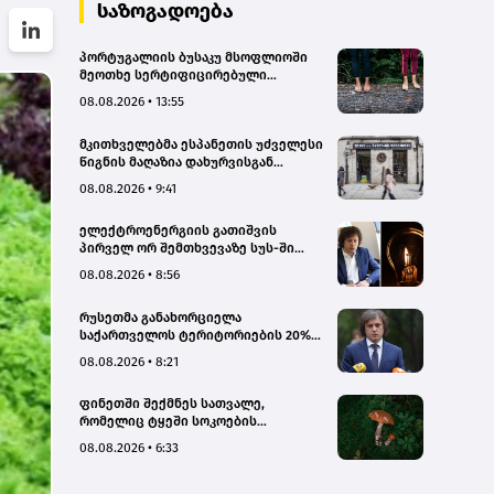
სახალხო დამცველი
საზოგადოება
პორტუგალიის ბუსაკუ მსოფლიოში
მეოთხე სერტიფიცირებული
„თერაპიული ტყე“ გახდა
08.08.2026 • 13:55
მკითხველებმა ესპანეთის უძველესი
წიგნის მაღაზია დახურვისგან
გადაარჩინეს
08.08.2026 • 9:41
ელექტროენერგიის გათიშვის
პირველ ორ შემთხვევაზე სუს-ში
წარიმართება გამოძიება, მესამე
08.08.2026 • 8:56
გათიშვას ჰქონდა კონკრეტული
მიზეზი, - სარეაბილიტაციო
რუსეთმა განახორციელა
სამუშაოები ენგურჰესზე - კობახიძე
საქართველოს ტერიტორიების 20%-
ის ოკუპაცია და სააკაშვილის, მისი
08.08.2026 • 8:21
რეჟიმის და „ნაცმოძრაობის“
ღალატი ვერანაირად ვერ
ფინეთში შექმნეს სათვალე,
გადაფარავს ამ დანაშაულს, ეს იყო
რომელიც ტყეში სოკოების
დანაშაული ჩვენი სახელმწიფოს
აღმოჩენაში დაგეხმარებათ
წინაშე - კობახიძე
08.08.2026 • 6:33