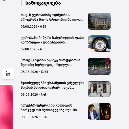
სახალხო დამცველი
საზოგადოება
თსუ-ს ევროპისმცოდნეობის
პროგრამა წელს სტუდენტებს ვეღარ
მიიღებს - რატომ?
09.08.2026 • 6:35
ევროპაში ჩინური საბურავების ფასი
გაიზრდება - დამატებითი
გადასახადი 45.3%-ს აღწევს
09.08.2026 • 6:00
პორტუგალიის ბუსაკუ მსოფლიოში
მეოთხე სერტიფიცირებული
„თერაპიული ტყე“ გახდა
08.08.2026 • 13:55
მკითხველებმა ესპანეთის უძველესი
წიგნის მაღაზია დახურვისგან
გადაარჩინეს
08.08.2026 • 9:41
ელექტროენერგიის გათიშვის
პირველ ორ შემთხვევაზე სუს-ში
წარიმართება გამოძიება, მესამე
08.08.2026 • 8:56
გათიშვას ჰქონდა კონკრეტული
მიზეზი, - სარეაბილიტაციო
სამუშაოები ენგურჰესზე - კობახიძე