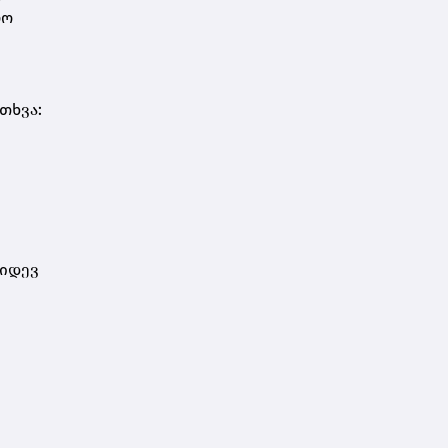
რო
თხვა:
კიდევ