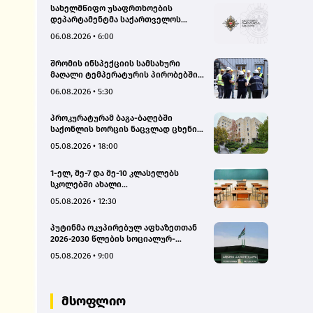
სახელმწიფო უსაფრთხოების
დეპარტამენტმა საქართველოს
სახელმწიფო ინტერესების
06.08.2026 • 6:00
საზიანოდ საბოტაჟის მუხლით
გამოძიება დაიწყო
შრომის ინსპექციის სამსახური
მაღალი ტემპერატურის პირობებში
შრომის უსაფრთხოების ნორმების
06.08.2026 • 5:30
მონიტორინგს მთელი ქვეყნის
მასშტაბით ახორციელებს
პროკურატურამ ბაგა-ბაღებში
საქონლის ხორცის ნაცვლად ცხენის
ხორცის შეტანის ფაქტებზე ორ პირს
05.08.2026 • 18:00
ბრალდება წარუდგინა
1-ელ, მე-7 და მე-10 კლასელებს
სკოლებში ახალი
სახელმძღვანელოები, ახალი
05.08.2026 • 12:30
პროგრამები დახვდებათ - ასევე
ამოქმედდება ახალი წესი,
პუტინმა ოკუპირებულ აფხაზეთთან
რომლითაც საგაკვეთილო პროცესში
2026-2030 წლების სოციალურ-
ტელეფონების გამოყენება
ეკონომიკური პროგრამის
იზღუდება
05.08.2026 • 9:00
შეთანხმების რატიფიცირებას ხელი
მოაწერა
მსოფლიო