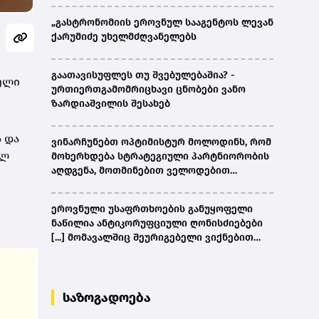
„გასტრონომიის ეროვნულ სააგენტოს ლევან
ქარუმიძე უხელმძღვანელებს
გაათავისუფლეს თუ შვებულებაშია? -
ტული
ურთიერთგამომრიცხავი ცნობები ვანო
ზარდიაშვილის შესახებ
ს და
ვინარჩუნებთ ოპტიმისტურ მოლოდინს, რომ
ალ
მოხერხდება სტრატეგიული პარტნიორობის
აღდგენა, მოთმინებით ველოდებით
ამერიკული მხარის შემხვედრ ნაბიჯებს -
კობახიძე
ეროვნული უსაფრთხოების განუყოფელი
ნაწილია ანტიკორუფციული ღონისძიებები
[...] მომავალშიც შეურიგებელი ვიქნებით
ნებისმიერი სახის კორუფციულ
დანაშაულთან და კანონის წინაშე ყველა
უმკაცრესად აგებს პასუხს - კობახიძე
საზოგადოება