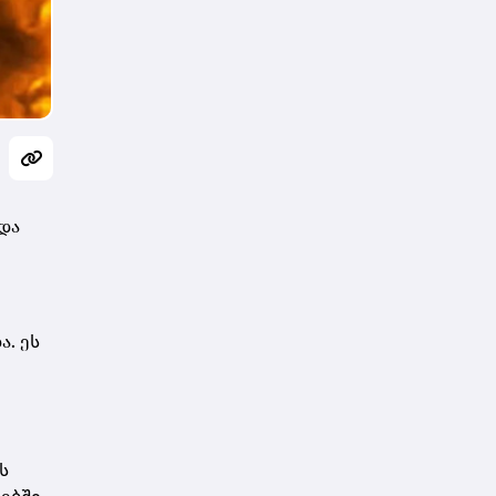
და
. ეს
ს