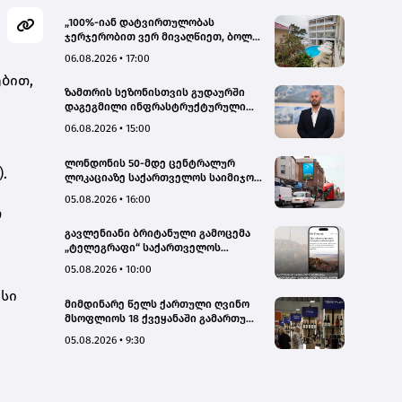
„100%-იან დატვირთულობას
ჯერჯერობით ვერ მივაღწიეთ, ბოლო
პერიოდში რამდენიმე ჯავშანიც
06.08.2026 • 17:00
გაუქმდა“ - Kobuleti Beach Club
ბით,
ზამთრის სეზონისთვის გუდაურში
დაგეგმილი ინფრასტრუქტურული
პროექტები ხელს შეუწყობს
06.08.2026 • 15:00
გუდაურის ტურისტული
პოტენციალის გაზრდას – ლევან
ლონდონის 50-მდე ცენტრალურ
დარსალია
.
ლოკაციაზე საქართველოს საიმიჯო
ვიზუალები განთავსდა
05.08.2026 • 16:00
ო
გავლენიანი ბრიტანული გამოცემა
„ტელეგრაფი“ საქართველოს
ტურისტული პოტენციალის შესახებ
05.08.2026 • 10:00
სტატიების ციკლს აქვეყნებს
ისი
მიმდინარე წელს ქართული ღვინო
მსოფლიოს 18 ქვეყანაში გამართულ
140-მდე ღონისძიებაზე იყო
05.08.2026 • 9:30
წარმოდგენილი