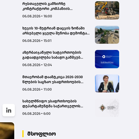
რუსთაველის გამზირზე
კონტრაქტორი კომპანიის
თვითმცლელმა ტრანშიის კიდესთან
06.08.2026 • 16:00
ახლოს იმოძრავა, რამაც ნიადაგის
ჩამოშლა და ტექნიკის მოცურება
ხევის 10-მეტრიან დაცვის ზონაში
გამოიწვია, გადაბრუნდა
არსებული ყველა შენობა დემონტაჟს
ავტომანქანა - თვითმცლელში
დაექვემდებარება - თელავის მერი
იმყოფებოდა მცირეწლოვანი ბავშვი
06.08.2026 • 15:01
- GWP
აზერბაიჯანული სატვირთოების
გადაადგილება საბაჟო გამშვებ
პუნქტებზე შეუფერხებლად
06.08.2026 • 12:04
მიმდინარეობს- შემოსავლების
სამსახური
მთავრობამ დაამტკიცა 2026-2030
წლების საგზაო უსაფრთხოების
ეროვნული სტრატეგია და მისი
06.08.2026 • 11:00
სამოქმედო გეგმა – თამარ
იოსელიანი
სახელმწიფო უსაფრთხოების
დეპარტამენტმა საქართველოს
სახელმწიფო ინტერესების
06.08.2026 • 6:00
საზიანოდ საბოტაჟის მუხლით
გამოძიება დაიწყო
მსოფლიო