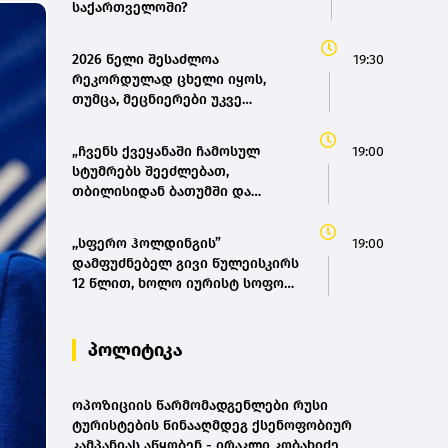
საქართველოში?
2026 წელი შესაძლოა
19:30
რეკორდულად ცხელი იყოს,
თუმცა, მეცნიერები უკვე
ემზადებიან 2027 წლის
რეკორდებისთვის
„ჩვენს ქვეყანაში ჩამოსულ
19:00
სტუმრებს შეეძლებათ,
თბილისიდან ბათუმში და
ბათუმიდან ჩვენს დედაქალაქში
4 საათში ჩამოვიდნენ, ეს ხელს
,,სფერო ჰოლდინგის”
19:00
შეუწყობს შიდა ტურიზმს,
დამფუძნებელ გივი წულეისკირს
საერთაშორისო ტურიზმს, ასევე
12 წლით, ხოლო იურისტ სოფო
შიდა მობილობის გაუმჯობესებას
პეტრიაშვილს 8 წლით
ქვეყანაში“ - მარიამ
თავისუფლების აღკვეთა მიესაჯა
ქვრივიშვილი
პოლიტიკა
ოპოზიციის წარმომადგენლები რუსი
ტურისტების წინააღმდეგ ქსენოფობიურ
კამპანიას აწყობენ - ირაკლი კობახიძე