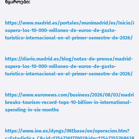
წყაროები:
https://www.madrid.es/portales/munimadrid/es/Inicio/Ac
supera-los-10-000-millones-de-euros-de-gasto-
turistico-internacional-en-el-primer-semestre-de-2026/
https://diario.madrid.es/blog/notas-de-prensa/madrid-
supera-los-10-000-millones-de-euros-de-gasto-
turistico-internacional-en-el-primer-semestre-de-2026/
https://www.euronews.com/business/2026/08/03/madrid-
breaks-tourism-record-tops-10-billion-in-international-
spending-in-six-months
https://www.ine.es/dyngs/INEbase/en/operacion.htm?
c=Estadistica_C&cid=1254736177002&idp=1254735576863&m