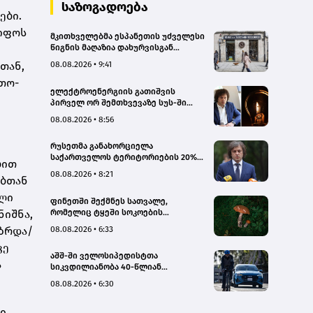
სახალხო დამცველი
საზოგადოება
ები.
წიფოს
მკითხველებმა ესპანეთის უძველესი
წიგნის მაღაზია დახურვისგან
გადაარჩინეს
თან,
08.08.2026 • 9:41
მთო-
ელექტროენერგიის გათიშვის
პირველ ორ შემთხვევაზე სუს-ში
წარიმართება გამოძიება, მესამე
08.08.2026 • 8:56
გათიშვას ჰქონდა კონკრეტული
მიზეზი, - სარეაბილიტაციო
რუსეთმა განახორციელა
სამუშაოები ენგურჰესზე - კობახიძე
საქართველოს ტერიტორიების 20%-
ბით
ის ოკუპაცია და სააკაშვილის, მისი
08.08.2026 • 8:21
ებთან
რეჟიმის და „ნაცმოძრაობის“
ღალატი ვერანაირად ვერ
ული
ფინეთში შექმნეს სათვალე,
გადაფარავს ამ დანაშაულს, ეს იყო
რომელიც ტყეში სოკოების
ნიშნა,
დანაშაული ჩვენი სახელმწიფოს
აღმოჩენაში დაგეხმარებათ
წინაშე - კობახიძე
08.08.2026 • 6:33
 ზრდა/
ვე
აშშ-ში ველოსიპედისტთა
ა
სიკვდილიანობა 40-წლიან
მაქსიმუმს უახლოვდება
08.08.2026 • 6:30
ი