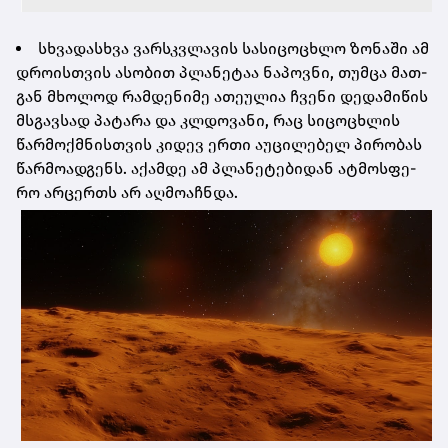
სხვა­დას­ხვა ვარ­სკვლა­ვის სა­სი­ცო­ცხლო ზო­ნა­ში ამ
დრო­ის­თვის ასო­ბით პლა­ნე­ტაა ნა­პოვ­ნი, თუმ­ცა მათ­
გან მხო­ლოდ რამ­დე­ნი­მე ათე­უ­ლია ჩვე­ნი დე­და­მი­წის
მსგავ­სად პა­ტა­რა და კლდო­ვა­ნი, რაც სი­ცო­ცხლის
წარ­მოქ­მნის­თვის კი­დევ ერთი აუ­ცი­ლე­ბელ პი­რო­ბას
წარ­მო­ად­გენს. აქამ­დე ამ პლა­ნე­ტე­ბი­დან ატ­მოს­ფე­
რო არ­ცერ­თს არ აღ­მო­აჩ­ნდა.