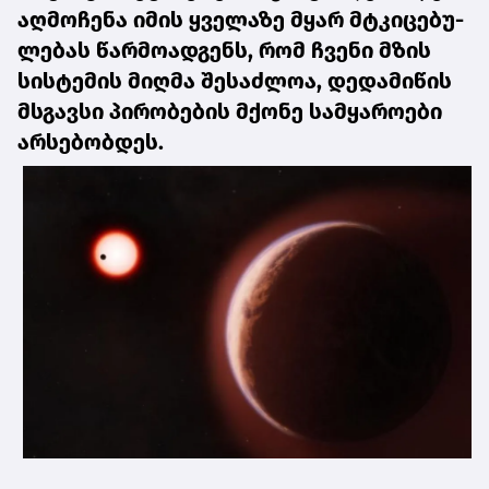
აღ­მო­ჩე­ნა იმის ყვე­ლა­ზე მყარ მტკი­ცე­ბუ­
ლე­ბას წარ­მო­ად­გენს, რომ ჩვე­ნი მზის
სის­ტე­მის მიღ­მა შე­საძ­ლოა, დე­და­მი­წის
მსგავ­სი პი­რო­ბე­ბის მქო­ნე სამ­ყა­რო­ე­ბი
არ­სე­ბობ­დეს.