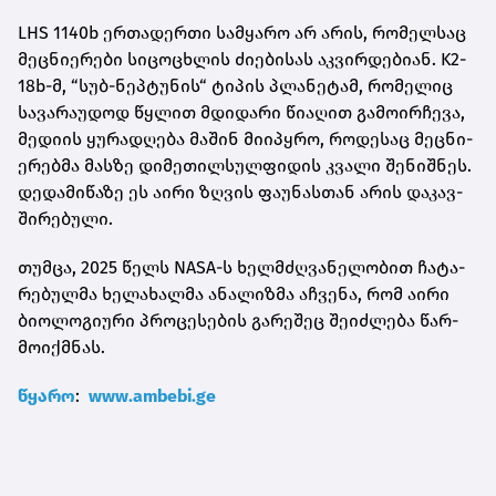
LHS 1140b ერ­თა­დერ­თი სამ­ყა­რო არ არის, რო­მელ­საც
მეც­ნი­ე­რე­ბი სი­ცო­ცხლის ძი­ე­ბი­სას აკ­ვირ­დე­ბი­ან. K2-
18b-მ, “სუბ-ნეპ­ტუ­ნის“ ტი­პის პლა­ნე­ტამ, რო­მე­ლიც
სა­ვა­რა­უ­დოდ წყლით მდი­და­რი წი­ა­ღით გა­მო­ირ­ჩე­ვა,
მე­დი­ის ყუ­რა­დღე­ბა მა­შინ მი­ი­პყრო, რო­დე­საც მეც­ნი­
ე­რებ­მა მას­ზე დი­მე­თილ­სულ­ფი­დის კვა­ლი შე­ნიშ­ნეს.
დე­და­მი­წა­ზე ეს აირი ზღვის ფა­უ­ნას­თან არის და­კავ­
ში­რე­ბუ­ლი.
თუმ­ცა, 2025 წელს NASA-ს ხელ­მძღვა­ნე­ლო­ბით ჩა­ტა­
რე­ბულ­მა ხე­ლა­ხალ­მა ანა­ლიზ­მა აჩ­ვე­ნა, რომ აირი
ბი­ო­ლო­გი­უ­რი პრო­ცე­სე­ბის გა­რე­შეც შე­იძ­ლე­ბა წარ­
მო­იქ­მნას.
წყა­რო
:
www.ambebi.ge