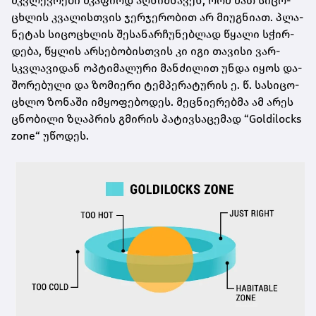
მკვლევ­რე­ბი მკა­ფი­ოდ აღ­ნიშ­ნა­ვენ, რომ მათ სი­ცო­
ცხლის კვა­ლის­თვის ჯერ­ჯე­რო­ბით არ მი­უგ­ნი­ათ. პლა­
ნე­ტას სი­ცო­ცხლის შე­სა­ნარ­ჩუ­ნებ­ლად წყა­ლი სჭირ­
დე­ბა, წყლის არ­სე­ბო­ბის­თვის კი იგი თა­ვი­სი ვარ­
სკვლა­ვი­დან ოპ­ტი­მა­ლუ­რი მან­ძი­ლით უნდა იყოს და­
შო­რე­ბუ­ლი და ზო­მი­ე­რი ტემ­პე­რა­ტუ­რის ე. წ. სა­სი­ცო­
ცხლო ზო­ნა­ში იმ­ყო­ფე­ბო­დეს. მეც­ნი­ე­რებ­მა ამ არეს
ცნო­ბი­ლი ზღაპ­რის გმი­რის პა­ტივ­სა­ცე­მად “Goldilocks
zone“ უწო­დეს.