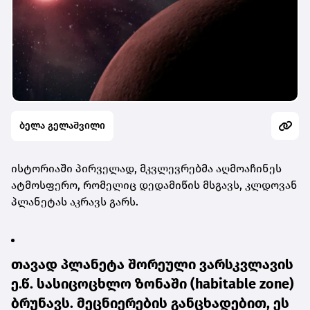
ბელა გელაშვილი
ის­ტო­რი­ა­ში პირ­ვე­ლად, მკვლევ­რებ­მა აღ­მო­ა­ჩი­ნეს
ატ­მოს­ფე­რო, რო­მე­ლიც დე­და­მი­წის მსგავს, კლდო­ვან
პლა­ნე­ტას აკ­რავს გარს.
თა­ვად პლა­ნე­ტა შო­რე­უ­ლი ვარ­სკვლა­ვის
ე.წ. სა­სი­ცო­ცხლო ზო­ნა­ში (habitable zone)
ბრუ­ნავს. მეც­ნი­ე­რე­ბის გან­ცხა­დე­ბით, ეს