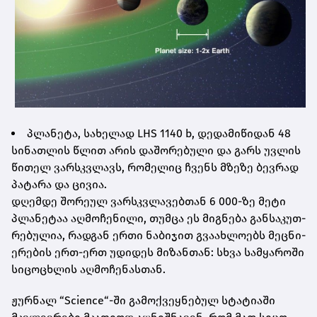
პლა­ნე­ტა, სა­ხე­ლად LHS 1140 b, დე­და­მი­წი­დან 48
სი­ნათ­ლის წლით არის და­შო­რე­ბუ­ლი და გარს უვ­ლის
წი­თელ ვარ­სკვლავს, რო­მე­ლიც ჩვენს მზე­ზე ბევ­რად
პა­ტა­რა და ცი­ვია.
დღემ­დე შო­რე­ულ ვარ­სკვლა­ვებ­თან 6 000-ზე მეტი
პლა­ნე­ტაა აღ­მო­ჩე­ნი­ლი, თუმ­ცა ეს მიგ­ნე­ბა გან­სა­კუთ­
რე­ბუ­ლია, რად­გან ერთი ნა­ბი­ჯით გვა­ახ­ლო­ებს მეც­ნი­
ე­რე­ბის ერთ-ერთ უდი­დეს მი­ზან­თან: სხვა სამ­ყა­რო­ში
სი­ცო­ცხლის აღ­მო­ჩე­ნას­თან.
ჟურ­ნალ “Science“-ში გა­მოქ­ვეყ­ნე­ბულ სტა­ტი­ა­ში