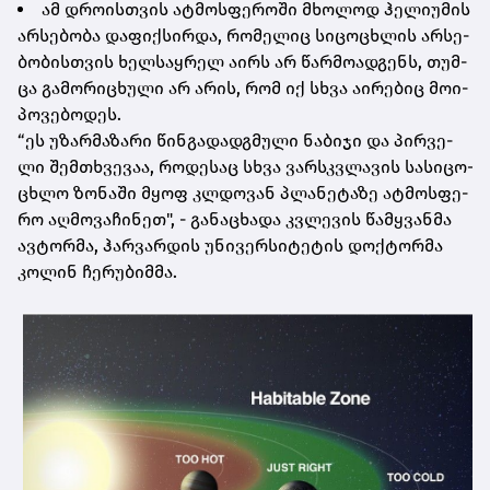
ამ დრო­ის­თვის ატ­მოს­ფე­რო­ში მხო­ლოდ ჰე­ლი­უ­მის
არ­სე­ბო­ბა და­ფიქ­სირ­და, რო­მე­ლიც სი­ცო­ცხლის არ­სე­
ბო­ბის­თვის ხელ­საყ­რელ აირს არ წარ­მო­ად­გენს, თუმ­
ცა გა­მო­რი­ცხუ­ლი არ არის, რომ იქ სხვა აი­რე­ბიც მო­ი­
პო­ვე­ბო­დეს.
“ეს უზარ­მა­ზა­რი წინ­გა­დად­გმუ­ლი ნა­ბი­ჯი და პირ­ვე­
ლი შემ­თხვე­ვაა, რო­დე­საც სხვა ვარ­სკვლა­ვის სა­სი­ცო­
ცხლო ზო­ნა­ში მყოფ კლდო­ვან პლა­ნე­ტა­ზე ატ­მოს­ფე­
რო აღ­მო­ვა­ჩი­ნეთ", - გა­ნა­ცხა­და კვლე­ვის წამ­ყვან­მა
ავ­ტორ­მა, ჰარ­ვარ­დის უნი­ვერ­სი­ტე­ტის დოქ­ტორ­მა
კო­ლინ ჩე­რუ­ბიმ­მა.