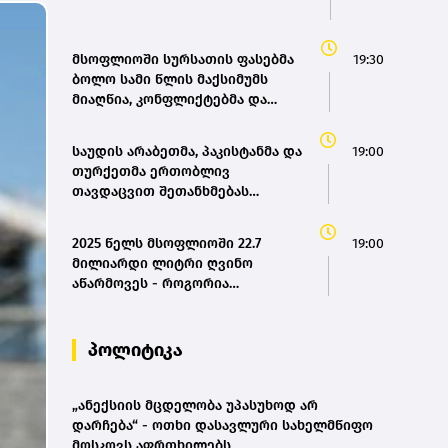
მსოფლიოში სურსათის ფასებმა
19:30
ბოლო სამი წლის მაქსიმუმს
მიაღწია, კონფლიქტებმა და
ძლიერმა სიცხემ მარცვლეულის
გაძვირება გამოიწვია -
საუდის არაბეთმა, პაკისტანმა და
19:00
„გარდიანი“
თურქეთმა ერთობლივ
თავდაცვით შეთანხმებას
მოაწერეს ხელი
2025 წელს მსოფლიოში 22.7
19:00
მილიარდი ლიტრი ღვინო
აწარმოვეს - როგორია
საქართველოს წილი? |
OIV(bm.ge)
პოლიტიკა
„ანექსიის მცდელობა უპასუხოდ არ
დარჩება“ - ოთხი დასავლური სახელმწიფო
მოსკოვს აფრთხილებს