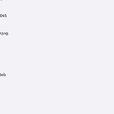
დარსალია
045
ავაც
ბის