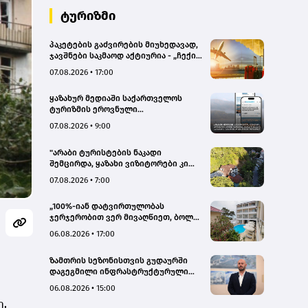
ტურიზმი
პაკეტების გაძვირების მიუხედავად,
ჯავშნები საკმაოდ აქტიურია - „ჩექინ
თრეველი"(bm.ge)
07.08.2026 • 17:00
ყაზახურ მედიაში საქართველოს
ტურიზმის ეროვნული
ადმინისტრაციის მარკეტინგული
07.08.2026 • 9:00
კამპანიის ფარგლებში სტატიები
მომზადდა
"არაბი ტურისტების ნაკადი
შემცირდა, ყაზახი ვიზიტორები კი
გააქტიურდნენ"- Borjomi UnderWood
07.08.2026 • 7:00
Hotel
„100%-იან დატვირთულობას
ჯერჯერობით ვერ მივაღწიეთ, ბოლო
პერიოდში რამდენიმე ჯავშანიც
06.08.2026 • 17:00
გაუქმდა“ - Kobuleti Beach Club
ზამთრის სეზონისთვის გუდაურში
დაგეგმილი ინფრასტრუქტურული
პროექტები ხელს შეუწყობს
06.08.2026 • 15:00
გუდაურის ტურისტული
ე,
პოტენციალის გაზრდას – ლევან