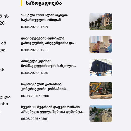
საზოგადოება
ნ ეს
18 წელი 2008 წლის რუსეთ-
საქართველოს ომიდან
20-
07.08.2026 • 19:59
დაავადებების ადრეული
 ან
გამოვლენის, პრევენციისა და
რეგიონებში ხარისხიან სამედიცინო
ილი
07.08.2026 • 15:00
მომსახურებაზე ხელმისაწვდომობის
გაზრდის მიზნით,
პირველი კლასის
დედოფლისწყაროში, სამედიცინო
მოსწავლეებისთვის სასკოლო
სკრინინგი გაიმართა – ჯანდაცვის
ის
ფორმების რეალიზაცია 1–14
სამინისტრო
07.08.2026 • 12:30
სექტემბრის პერიოდში
განხორციელდება
რუსთაველის გამზირზე
კონტრაქტორი კომპანიის
თვითმცლელმა ტრანშიის კიდესთან
06.08.2026 • 16:00
ყველა
ახლოს იმოძრავა, რამაც ნიადაგის
ჩამოშლა და ტექნიკის მოცურება
ვისი
ხევის 10-მეტრიან დაცვის ზონაში
გამოიწვია, გადაბრუნდა
,
არსებული ყველა შენობა დემონტაჟს
ავტომანქანა - თვითმცლელში
დაექვემდებარება - თელავის მერი
იმყოფებოდა მცირეწლოვანი ბავშვი
06.08.2026 • 15:01
- GWP