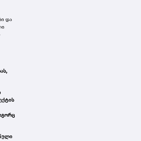
ი და
ლი
რ
ას,
თ
ექტის
ოგორც
შნული