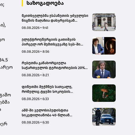
სახალხო დამცველი
საზოგადოება
ი;
მკითხველებმა ესპანეთის უძველესი
წიგნის მაღაზია დახურვისგან
ი),
გადაარჩინეს
08.08.2026 • 9:41
ეო
ელექტროენერგიის გათიშვის
პირველ ორ შემთხვევაზე სუს-ში
წარიმართება გამოძიება, მესამე
08.08.2026 • 8:56
გათიშვას ჰქონდა კონკრეტული
მიზეზი, - სარეაბილიტაციო
4.5
რუსეთმა განახორციელა
სამუშაოები ენგურჰესზე - კობახიძე
გარეო
საქართველოს ტერიტორიების 20%-
ის ოკუპაცია და სააკაშვილის, მისი
08.08.2026 • 8:21
რეჟიმის და „ნაცმოძრაობის“
ღალატი ვერანაირად ვერ
ფინეთში შექმნეს სათვალე,
გადაფარავს ამ დანაშაულს, ეს იყო
რომელიც ტყეში სოკოების
დანაშაული ჩვენი სახელმწიფოს
გამო
აღმოჩენაში დაგეხმარებათ
წინაშე - კობახიძე
08.08.2026 • 6:33
ებმა
ი
აშშ-ში ველოსიპედისტთა
სიკვდილიანობა 40-წლიან
მაქსიმუმს უახლოვდება
08.08.2026 • 6:30
იერ