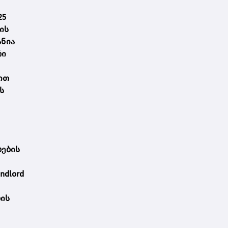
25
ის
ანია
რი
ით
ს
ბების
ndlord
ბის