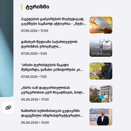
ტურიზმი
პაკეტების გაძვირების მიუხედავად,
ჯავშნები საკმაოდ აქტიურია - „ჩექინ
თრეველი"(bm.ge)
07.08.2026 • 17:00
ყაზახურ მედიაში საქართველოს
ტურიზმის ეროვნული
ადმინისტრაციის მარკეტინგული
07.08.2026 • 9:00
კამპანიის ფარგლებში სტატიები
მომზადდა
"არაბი ტურისტების ნაკადი
შემცირდა, ყაზახი ვიზიტორები კი
გააქტიურდნენ"- Borjomi UnderWood
07.08.2026 • 7:00
Hotel
„100%-იან დატვირთულობას
ჯერჯერობით ვერ მივაღწიეთ, ბოლო
პერიოდში რამდენიმე ჯავშანიც
06.08.2026 • 17:00
გაუქმდა“ - Kobuleti Beach Club
ზამთრის სეზონისთვის გუდაურში
დაგეგმილი ინფრასტრუქტურული
პროექტები ხელს შეუწყობს
06.08.2026 • 15:00
გუდაურის ტურისტული
პოტენციალის გაზრდას – ლევან