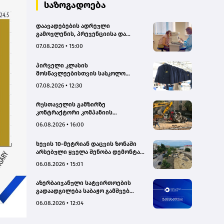
საზოგადოება
დაავადებების ადრეული
გამოვლენის, პრევენციისა და
რეგიონებში ხარისხიან სამედიცინო
07.08.2026 • 15:00
მომსახურებაზე ხელმისაწვდომობის
გაზრდის მიზნით,
პირველი კლასის
დედოფლისწყაროში, სამედიცინო
მოსწავლეებისთვის სასკოლო
სკრინინგი გაიმართა – ჯანდაცვის
ფორმების რეალიზაცია 1–14
სამინისტრო
07.08.2026 • 12:30
სექტემბრის პერიოდში
განხორციელდება
რუსთაველის გამზირზე
კონტრაქტორი კომპანიის
თვითმცლელმა ტრანშიის კიდესთან
06.08.2026 • 16:00
ახლოს იმოძრავა, რამაც ნიადაგის
ჩამოშლა და ტექნიკის მოცურება
ხევის 10-მეტრიან დაცვის ზონაში
გამოიწვია, გადაბრუნდა
არსებული ყველა შენობა დემონტაჟს
ავტომანქანა - თვითმცლელში
დაექვემდებარება - თელავის მერი
იმყოფებოდა მცირეწლოვანი ბავშვი
06.08.2026 • 15:01
- GWP
აზერბაიჯანული სატვირთოების
გადაადგილება საბაჟო გამშვებ
პუნქტებზე შეუფერხებლად
06.08.2026 • 12:04
მიმდინარეობს- შემოსავლების
სამსახური