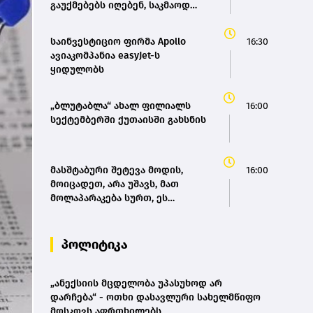
გაუქმებებს იღებენ, საკმაოდ
დიდი ზარალისკენ წავალთ -
მეგონა, ვიღაც მოიფიქრებდა და
საინვესტიციო ფირმა Apollo
16:30
ბიზნესს შეხვდებოდა“
ავიაკომპანია easyJet-ს
ყიდულობს
„ბლუტაბლა“ ახალ ფილიალს
16:00
სექტემბერში ქუთაისში გახსნის
მასშტაბური შეტევა მოდის,
16:00
მოიცადეთ, არა უშავს, მათ
მოლაპარაკება სურთ, ეს
თეატრალური დიპლომატიაა -
ირანის პარლამენტის
თავმჯდომარე
პოლიტიკა
„ანექსიის მცდელობა უპასუხოდ არ
დარჩება“ - ოთხი დასავლური სახელმწიფო
მოსკოვს აფრთხილებს