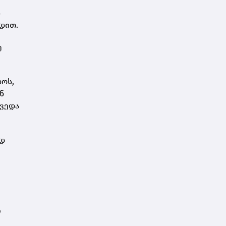
ს
დით.
ე
თოს,
ან
ქვედა
ად
ი