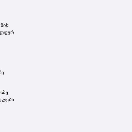
დარსალია
ემის
ჯგუფურ
რე
ჩაზე
სულები