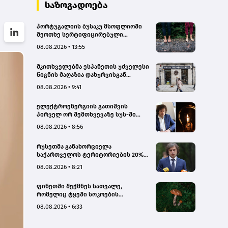
სახალხო დამცველი
საზოგადოება
პორტუგალიის ბუსაკუ მსოფლიოში
მეოთხე სერტიფიცირებული
„თერაპიული ტყე“ გახდა
08.08.2026 • 13:55
მკითხველებმა ესპანეთის უძველესი
წიგნის მაღაზია დახურვისგან
გადაარჩინეს
08.08.2026 • 9:41
ელექტროენერგიის გათიშვის
პირველ ორ შემთხვევაზე სუს-ში
წარიმართება გამოძიება, მესამე
08.08.2026 • 8:56
გათიშვას ჰქონდა კონკრეტული
მიზეზი, - სარეაბილიტაციო
რუსეთმა განახორციელა
სამუშაოები ენგურჰესზე - კობახიძე
საქართველოს ტერიტორიების 20%-
ის ოკუპაცია და სააკაშვილის, მისი
08.08.2026 • 8:21
რეჟიმის და „ნაცმოძრაობის“
ღალატი ვერანაირად ვერ
ფინეთში შექმნეს სათვალე,
გადაფარავს ამ დანაშაულს, ეს იყო
რომელიც ტყეში სოკოების
დანაშაული ჩვენი სახელმწიფოს
აღმოჩენაში დაგეხმარებათ
წინაშე - კობახიძე
08.08.2026 • 6:33