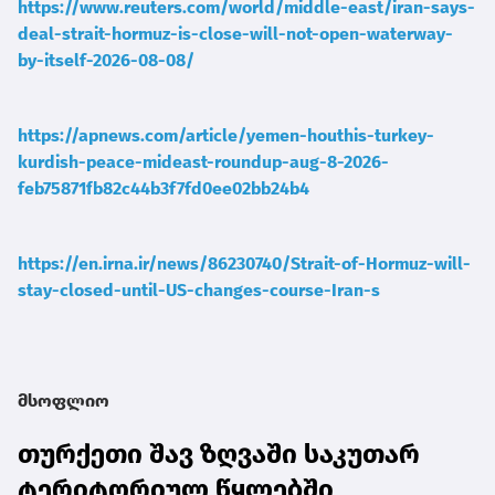
https://www.reuters.com/world/middle-east/iran-says-
deal-strait-hormuz-is-close-will-not-open-waterway-
by-itself-2026-08-08/
https://apnews.com/article/yemen-houthis-turkey-
kurdish-peace-mideast-roundup-aug-8-2026-
feb75871fb82c44b3f7fd0ee02bb24b4
https://en.irna.ir/news/86230740/Strait-of-Hormuz-will-
stay-closed-until-US-changes-course-Iran-s
მსოფლიო
თურქეთი შავ ზღვაში საკუთარ
ტერიტორიულ წყლებში