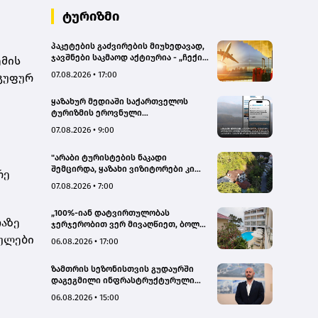
ტურიზმი
პაკეტების გაძვირების მიუხედავად,
ჯავშნები საკმაოდ აქტიურია - „ჩექინ
ემის
თრეველი"(bm.ge)
07.08.2026 • 17:00
ჯგუფურ
ყაზახურ მედიაში საქართველოს
ტურიზმის ეროვნული
ადმინისტრაციის მარკეტინგული
07.08.2026 • 9:00
კამპანიის ფარგლებში სტატიები
მომზადდა
"არაბი ტურისტების ნაკადი
შემცირდა, ყაზახი ვიზიტორები კი
რე
გააქტიურდნენ"- Borjomi UnderWood
07.08.2026 • 7:00
Hotel
„100%-იან დატვირთულობას
ჩაზე
ჯერჯერობით ვერ მივაღწიეთ, ბოლო
პერიოდში რამდენიმე ჯავშანიც
სულები
06.08.2026 • 17:00
გაუქმდა“ - Kobuleti Beach Club
ზამთრის სეზონისთვის გუდაურში
დაგეგმილი ინფრასტრუქტურული
პროექტები ხელს შეუწყობს
06.08.2026 • 15:00
გუდაურის ტურისტული
პოტენციალის გაზრდას – ლევან