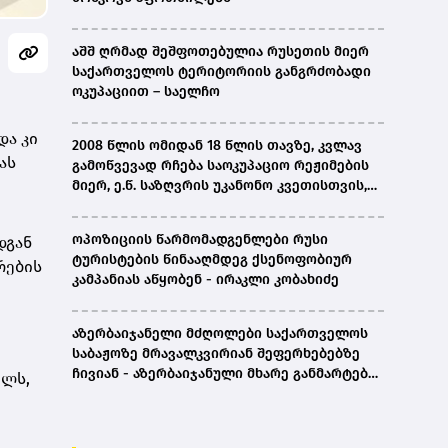
აშშ ღრმად შეშფოთებულია რუსეთის მიერ
საქართველოს ტერიტორიის განგრძობადი
ოკუპაციით – საელჩო
და კი
2008 წლის ომიდან 18 წლის თავზე, კვლავ
ას
გამოწვევად რჩება საოკუპაციო რეჟიმების
მიერ, ე.წ. საზღვრის უკანონო კვეთისთვის,
პირთა უკანონო დაკავებების და
პატიმრობის პრაქტიკა, ასევე მშობლიურ
ოპოზიციის წარმომადგენლები რუსი
დგან
ენაზე განათლების ხელმისაწვდომობა-
ტურისტების წინააღმდეგ ქსენოფობიურ
რების
სახალხო დამცველი
კამპანიას აწყობენ - ირაკლი კობახიძე
აზერბაიჯანელი მძღოლები საქართველოს
საბაჟოზე მრავალკვირიან შეფერხებებზე
ჩივიან - აზერბაიჯანული მხარე განმარტებას
ელს,
ითხოვს