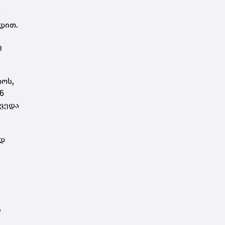
დარსალია
ს
დით.
ე
თოს,
ან
ქვედა
ად
ი