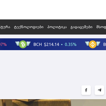
ქტურა
ტექნოლოგიები
პოლიტიკა
გადაცემები
მსო