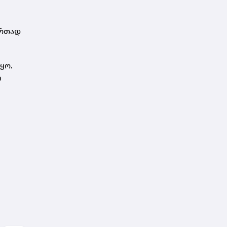
ერთად
ყო.
ი