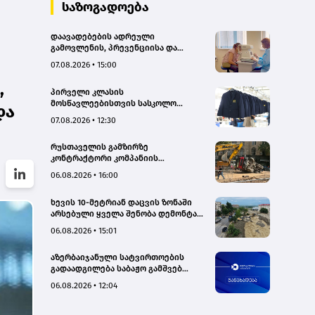
საზოგადოება
დაავადებების ადრეული
გამოვლენის, პრევენციისა და
რეგიონებში ხარისხიან სამედიცინო
07.08.2026 • 15:00
მომსახურებაზე ხელმისაწვდომობის
გაზრდის მიზნით,
,
პირველი კლასის
დედოფლისწყაროში, სამედიცინო
მოსწავლეებისთვის სასკოლო
სკრინინგი გაიმართა – ჯანდაცვის
და
ფორმების რეალიზაცია 1–14
სამინისტრო
07.08.2026 • 12:30
სექტემბრის პერიოდში
განხორციელდება
რუსთაველის გამზირზე
კონტრაქტორი კომპანიის
თვითმცლელმა ტრანშიის კიდესთან
06.08.2026 • 16:00
ახლოს იმოძრავა, რამაც ნიადაგის
ჩამოშლა და ტექნიკის მოცურება
ხევის 10-მეტრიან დაცვის ზონაში
გამოიწვია, გადაბრუნდა
არსებული ყველა შენობა დემონტაჟს
ავტომანქანა - თვითმცლელში
დაექვემდებარება - თელავის მერი
იმყოფებოდა მცირეწლოვანი ბავშვი
06.08.2026 • 15:01
- GWP
აზერბაიჯანული სატვირთოების
გადაადგილება საბაჟო გამშვებ
პუნქტებზე შეუფერხებლად
06.08.2026 • 12:04
მიმდინარეობს- შემოსავლების
სამსახური