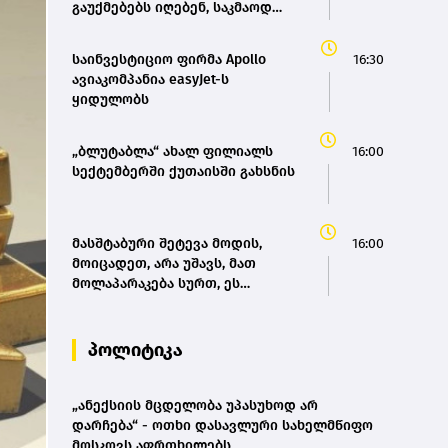
გაუქმებებს იღებენ, საკმაოდ
დიდი ზარალისკენ წავალთ -
მეგონა, ვიღაც მოიფიქრებდა და
საინვესტიციო ფირმა Apollo
16:30
ბიზნესს შეხვდებოდა“
ავიაკომპანია easyJet-ს
ყიდულობს
„ბლუტაბლა“ ახალ ფილიალს
16:00
სექტემბერში ქუთაისში გახსნის
მასშტაბური შეტევა მოდის,
16:00
მოიცადეთ, არა უშავს, მათ
მოლაპარაკება სურთ, ეს
თეატრალური დიპლომატიაა -
ირანის პარლამენტის
თავმჯდომარე
პოლიტიკა
„ანექსიის მცდელობა უპასუხოდ არ
დარჩება“ - ოთხი დასავლური სახელმწიფო
მოსკოვს აფრთხილებს