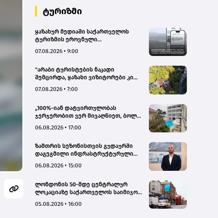
ტურიზმი
ყაზახურ მედიაში საქართველოს
ტურიზმის ეროვნული
ადმინისტრაციის მარკეტინგული
07.08.2026 • 9:00
კამპანიის ფარგლებში სტატიები
მომზადდა
"არაბი ტურისტების ნაკადი
შემცირდა, ყაზახი ვიზიტორები კი
გააქტიურდნენ"- Borjomi UnderWood
07.08.2026 • 7:00
Hotel
„100%-იან დატვირთულობას
ჯერჯერობით ვერ მივაღწიეთ, ბოლო
პერიოდში რამდენიმე ჯავშანიც
06.08.2026 • 17:00
გაუქმდა“ - Kobuleti Beach Club
ზამთრის სეზონისთვის გუდაურში
დაგეგმილი ინფრასტრუქტურული
პროექტები ხელს შეუწყობს
06.08.2026 • 15:00
გუდაურის ტურისტული
პოტენციალის გაზრდას – ლევან
ლონდონის 50-მდე ცენტრალურ
დარსალია
ლოკაციაზე საქართველოს საიმიჯო
ვიზუალები განთავსდა
05.08.2026 • 16:00