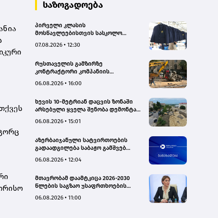
საზოგადოება
პირველი კლასის
ანია
მოსწავლეებისთვის სასკოლო
ს
ფორმების რეალიზაცია 1–14
07.08.2026 • 12:30
სექტემბრის პერიოდში
იკური
განხორციელდება
რუსთაველის გამზირზე
კონტრაქტორი კომპანიის
თვითმცლელმა ტრანშიის კიდესთან
06.08.2026 • 16:00
ახლოს იმოძრავა, რამაც ნიადაგის
ჩამოშლა და ტექნიკის მოცურება
ხევის 10-მეტრიან დაცვის ზონაში
გამოიწვია, გადაბრუნდა
თქვეს
არსებული ყველა შენობა დემონტაჟს
ავტომანქანა - თვითმცლელში
დაექვემდებარება - თელავის მერი
იმყოფებოდა მცირეწლოვანი ბავშვი
06.08.2026 • 15:01
- GWP
ოგორც
აზერბაიჯანული სატვირთოების
გადაადგილება საბაჟო გამშვებ
პუნქტებზე შეუფერხებლად
06.08.2026 • 12:04
მიმდინარეობს- შემოსავლების
სამსახური
რი
მთავრობამ დაამტკიცა 2026-2030
წლების საგზაო უსაფრთხოების
ორისო
ეროვნული სტრატეგია და მისი
06.08.2026 • 11:00
სამოქმედო გეგმა – თამარ
იოსელიანი