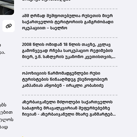
აშშ ღრმად შეშფოთებულია რუსეთის მიერ
საქართველოს ტერიტორიის განგრძობადი
ოკუპაციით – საელჩო
ო
2008 წლის ომიდან 18 წლის თავზე, კვლავ
გამოწვევად რჩება საოკუპაციო რეჟიმების
ა.
მიერ, ე.წ. საზღვრის უკანონო კვეთისთვის,
პირთა უკანონო დაკავებების და
პატიმრობის პრაქტიკა, ასევე მშობლიურ
ოპოზიციის წარმომადგენლები რუსი
ენაზე განათლების ხელმისაწვდომობა-
ტურისტების წინააღმდეგ ქსენოფობიურ
სახალხო დამცველი
კამპანიას აწყობენ - ირაკლი კობახიძე
აზერბაიჯანელი მძღოლები საქართველოს
ებს
საბაჟოზე მრავალკვირიან შეფერხებებზე
ტებით
ჩივიან - აზერბაიჯანული მხარე განმარტებას
ველოს
ითხოვს
ზად