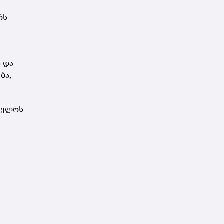
რს
 და
ბა,
თველოს