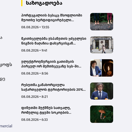
სახალხო დამცველი
საზოგადოება
პორტუგალიის ბუსაკუ მსოფლიოში
მეოთხე სერტიფიცირებული
„თერაპიული ტყე“ გახდა
08.08.2026 • 13:55
ა
მკითხველებმა ესპანეთის უძველესი
წიგნის მაღაზია დახურვისგან
გადაარჩინეს
08.08.2026 • 9:41
ელექტროენერგიის გათიშვის
ლყოფს
პირველ ორ შემთხვევაზე სუს-ში
წარიმართება გამოძიება, მესამე
08.08.2026 • 8:56
გათიშვას ჰქონდა კონკრეტული
მდე
მიზეზი, - სარეაბილიტაციო
რუსეთმა განახორციელა
სამუშაოები ენგურჰესზე - კობახიძე
საქართველოს ტერიტორიების 20%-
ის ოკუპაცია და სააკაშვილის, მისი
08.08.2026 • 8:21
რეჟიმის და „ნაცმოძრაობის“
ღალატი ვერანაირად ვერ
ფინეთში შექმნეს სათვალე,
გადაფარავს ამ დანაშაულს, ეს იყო
რომელიც ტყეში სოკოების
დანაშაული ჩვენი სახელმწიფოს
აღმოჩენაში დაგეხმარებათ
წინაშე - კობახიძე
08.08.2026 • 6:33