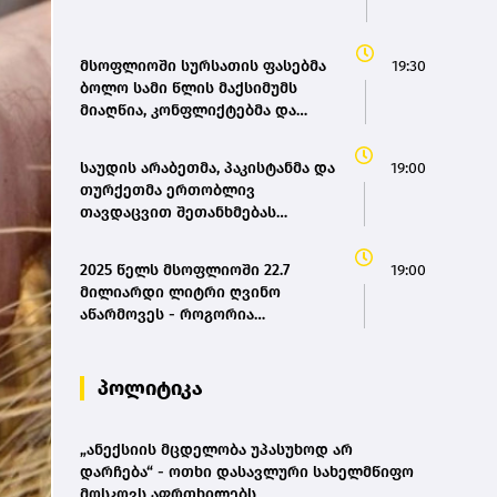
მსოფლიოში სურსათის ფასებმა
19:30
ბოლო სამი წლის მაქსიმუმს
მიაღწია, კონფლიქტებმა და
ძლიერმა სიცხემ მარცვლეულის
გაძვირება გამოიწვია -
საუდის არაბეთმა, პაკისტანმა და
19:00
„გარდიანი“
თურქეთმა ერთობლივ
თავდაცვით შეთანხმებას
მოაწერეს ხელი
2025 წელს მსოფლიოში 22.7
19:00
მილიარდი ლიტრი ღვინო
აწარმოვეს - როგორია
საქართველოს წილი? |
OIV(bm.ge)
პოლიტიკა
„ანექსიის მცდელობა უპასუხოდ არ
დარჩება“ - ოთხი დასავლური სახელმწიფო
მოსკოვს აფრთხილებს