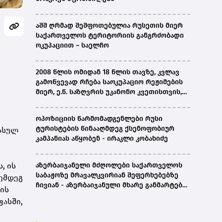
აშშ ღრმად შეშფოთებულია რუსეთის მიერ
საქართველოს ტერიტორიის განგრძობადი
ოკუპაციით – საელჩო
2008 წლის ომიდან 18 წლის თავზე, კვლავ
გამოწვევად რჩება საოკუპაციო რეჟიმების
მიერ, ე.წ. საზღვრის უკანონო კვეთისთვის,
პირთა უკანონო დაკავებების და
პატიმრობის პრაქტიკა, ასევე მშობლიურ
ოპოზიციის წარმომადგენლები რუსი
ენაზე განათლების ხელმისაწვდომობა-
ტურისტების წინააღმდეგ ქსენოფობიურ
გასულ
სახალხო დამცველი
კამპანიას აწყობენ - ირაკლი კობახიძე
, ის
აზერბაიჯანელი მძღოლები საქართველოს
საბაჟოზე მრავალკვირიან შეფერხებებზე
ემდეგ
ჩივიან - აზერბაიჯანული მხარე განმარტებას
ის
ითხოვს
ფასში,