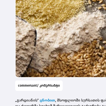
commersant/ კომერსანტი
„გარდიანის“
ცნობით
, მსოფლიოში სურსათის ფა
და ძლიერმა სიცხემ მარცვლეულის გაძვირება გა