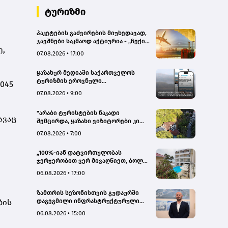
ტურიზმი
პაკეტების გაძვირების მიუხედავად,
ჯავშნები საკმაოდ აქტიურია - „ჩექინ
ე,
თრეველი"(bm.ge)
07.08.2026 • 17:00
ყაზახურ მედიაში საქართველოს
ტურიზმის ეროვნული
045
ადმინისტრაციის მარკეტინგული
07.08.2026 • 9:00
კამპანიის ფარგლებში სტატიები
მომზადდა
"არაბი ტურისტების ნაკადი
ავაც
შემცირდა, ყაზახი ვიზიტორები კი
გააქტიურდნენ"- Borjomi UnderWood
07.08.2026 • 7:00
Hotel
„100%-იან დატვირთულობას
ჯერჯერობით ვერ მივაღწიეთ, ბოლო
პერიოდში რამდენიმე ჯავშანიც
06.08.2026 • 17:00
გაუქმდა“ - Kobuleti Beach Club
ზამთრის სეზონისთვის გუდაურში
ბის
დაგეგმილი ინფრასტრუქტურული
პროექტები ხელს შეუწყობს
06.08.2026 • 15:00
გუდაურის ტურისტული
პოტენციალის გაზრდას – ლევან