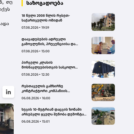
ნ, თუ
საზოგადოება
აქვს
18 წელი 2008 წლის რუსეთ-
საქართველოს ომიდან
ხადა
07.08.2026 • 19:59
დაავადებების ადრეული
გამოვლენის, პრევენციისა და
რეგიონებში ხარისხიან სამედიცინო
07.08.2026 • 15:00
მომსახურებაზე ხელმისაწვდომობის
გაზრდის მიზნით,
პირველი კლასის
დედოფლისწყაროში, სამედიცინო
მოსწავლეებისთვის სასკოლო
სკრინინგი გაიმართა – ჯანდაცვის
ფორმების რეალიზაცია 1–14
სამინისტრო
07.08.2026 • 12:30
სექტემბრის პერიოდში
განხორციელდება
რუსთაველის გამზირზე
კონტრაქტორი კომპანიის
თვითმცლელმა ტრანშიის კიდესთან
06.08.2026 • 16:00
ახლოს იმოძრავა, რამაც ნიადაგის
ჩამოშლა და ტექნიკის მოცურება
ხევის 10-მეტრიან დაცვის ზონაში
გამოიწვია, გადაბრუნდა
არსებული ყველა შენობა დემონტაჟს
ავტომანქანა - თვითმცლელში
დაექვემდებარება - თელავის მერი
იმყოფებოდა მცირეწლოვანი ბავშვი
06.08.2026 • 15:01
- GWP