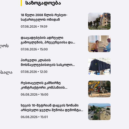
საზოგადოება
18 წელი 2008 წლის რუსეთ-
საქართველოს ომიდან
07.08.2026 • 19:59
დაავადებების ადრეული
გამოვლენის, პრევენციისა და
ელოს
რეგიონებში ხარისხიან სამედიცინო
07.08.2026 • 15:00
მომსახურებაზე ხელმისაწვდომობის
გაზრდის მიზნით,
პირველი კლასის
დედოფლისწყაროში, სამედიცინო
მოსწავლეებისთვის სასკოლო
სკრინინგი გაიმართა – ჯანდაცვის
ფორმების რეალიზაცია 1–14
სამინისტრო
ასალა
07.08.2026 • 12:30
სექტემბრის პერიოდში
განხორციელდება
რუსთაველის გამზირზე
კონტრაქტორი კომპანიის
თვითმცლელმა ტრანშიის კიდესთან
06.08.2026 • 16:00
ახლოს იმოძრავა, რამაც ნიადაგის
ჩამოშლა და ტექნიკის მოცურება
ხევის 10-მეტრიან დაცვის ზონაში
გამოიწვია, გადაბრუნდა
არსებული ყველა შენობა დემონტაჟს
ავტომანქანა - თვითმცლელში
დაექვემდებარება - თელავის მერი
იმყოფებოდა მცირეწლოვანი ბავშვი
06.08.2026 • 15:01
- GWP