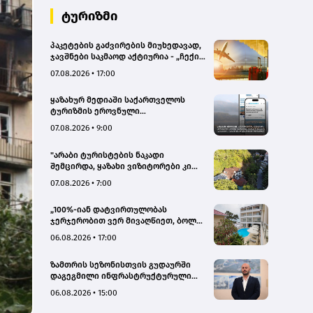
ტურიზმი
პაკეტების გაძვირების მიუხედავად,
ჯავშნები საკმაოდ აქტიურია - „ჩექინ
თრეველი"(bm.ge)
07.08.2026 • 17:00
ყაზახურ მედიაში საქართველოს
ტურიზმის ეროვნული
ადმინისტრაციის მარკეტინგული
07.08.2026 • 9:00
კამპანიის ფარგლებში სტატიები
მომზადდა
"არაბი ტურისტების ნაკადი
შემცირდა, ყაზახი ვიზიტორები კი
გააქტიურდნენ"- Borjomi UnderWood
07.08.2026 • 7:00
Hotel
„100%-იან დატვირთულობას
ჯერჯერობით ვერ მივაღწიეთ, ბოლო
პერიოდში რამდენიმე ჯავშანიც
06.08.2026 • 17:00
გაუქმდა“ - Kobuleti Beach Club
ზამთრის სეზონისთვის გუდაურში
დაგეგმილი ინფრასტრუქტურული
პროექტები ხელს შეუწყობს
06.08.2026 • 15:00
გუდაურის ტურისტული
პოტენციალის გაზრდას – ლევან