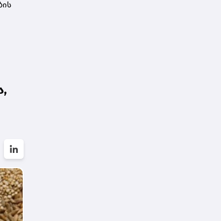
ბის
,