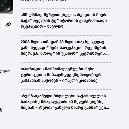
აშშ ღრმად შეშფოთებულია რუსეთის მიერ
საქართველოს ტერიტორიის განგრძობადი
ოკუპაციით – საელჩო
2008 წლის ომიდან 18 წლის თავზე, კვლავ
გამოწვევად რჩება საოკუპაციო რეჟიმების
მიერ, ე.წ. საზღვრის უკანონო კვეთისთვის,
პირთა უკანონო დაკავებების და
პატიმრობის პრაქტიკა, ასევე მშობლიურ
ოპოზიციის წარმომადგენლები რუსი
ბელი
ენაზე განათლების ხელმისაწვდომობა-
ტურისტების წინააღმდეგ ქსენოფობიურ
სახალხო დამცველი
კამპანიას აწყობენ - ირაკლი კობახიძე
აზერბაიჯანელი მძღოლები საქართველოს
საბაჟოზე მრავალკვირიან შეფერხებებზე
ჩივიან - აზერბაიჯანული მხარე განმარტებას
ს
ითხოვს