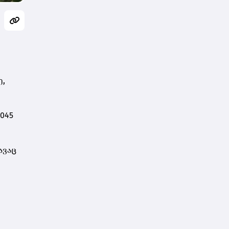
დარსალია
ე,
045
ავაც