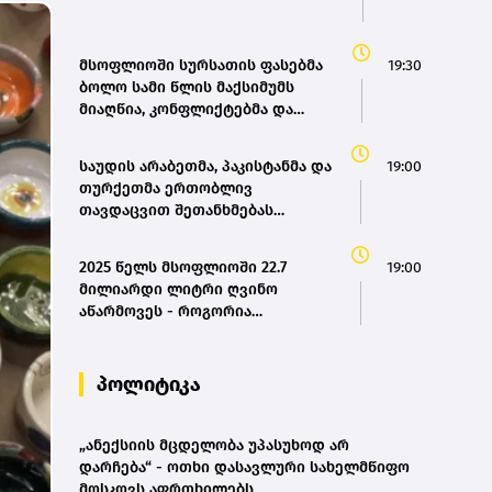
მსოფლიოში სურსათის ფასებმა
19:30
ბოლო სამი წლის მაქსიმუმს
მიაღწია, კონფლიქტებმა და
ძლიერმა სიცხემ მარცვლეულის
გაძვირება გამოიწვია -
საუდის არაბეთმა, პაკისტანმა და
19:00
„გარდიანი“
თურქეთმა ერთობლივ
თავდაცვით შეთანხმებას
მოაწერეს ხელი
2025 წელს მსოფლიოში 22.7
19:00
მილიარდი ლიტრი ღვინო
აწარმოვეს - როგორია
საქართველოს წილი? |
OIV(bm.ge)
პოლიტიკა
„ანექსიის მცდელობა უპასუხოდ არ
დარჩება“ - ოთხი დასავლური სახელმწიფო
მოსკოვს აფრთხილებს