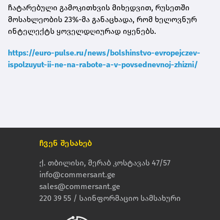
ჩატარებული გამოკითხვის მიხედვით, რუსეთში
მოსახლეობის 23%-მა განაცხადა, რომ ხელოვნურ
ინტელექტს ყოველდღიურად იყენებს.
https://euro-pulse.ru/news/bolshinstvo-evropejczev-
ispolzuyut-ii-ne-na-rabote-a-v-povsednevnoj-zhizni/
ჩვენ შესახებ
ქ. თბილისი, მერაბ კოსტავას 47/57
info@commersant.ge
sales@commersant.ge
220 39 55 / საინფორმაციო სამსახური