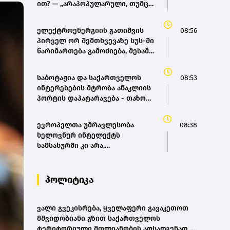
ით? — „არაპოპულარული, თუმცა
აუცილებელი პროცესი უნდა
გაგრძელდეს“
ელექტროენერგიის გათიშვის
08:56
პირველ ორ შემთხვევაზე სუს-ში
წარიმართება გამოძიება, მესამე
გათიშვას ჰქონდა კონკრეტული
მიზეზი, - სარეაბილიტაციო
საბოტაჟია და საქართველოს
08:53
სამუშაოები ენგურჰესზე -
ინტერესების მტრობა ანაკლიის
კობახიძე
პორტის დაპატარავება - თაზო
დათუნაშვილი
ევროპელთა უმრავლესობა
08:38
ხელოვნურ ინტელექტს
სამსახურში კი არა,
ყოველდღიურ ცხოვრებაში
იყენებს - Eurobarometer-ის
კვლევა
პოლიტიკა
ვალი გვეკისრება, ყველაფერი გავაკეთოთ
მშვიდობიანი გზით საქართველოს
ტერიტორიული მთლიანობის აღსადგენად -