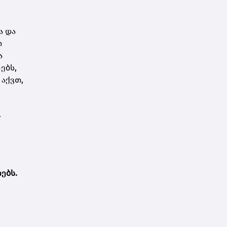
ა და
თ
ა
ებს,
 აქვთ,
.
ებს.