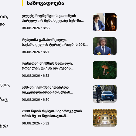
სახალხო დამცველი
საზოგადოება
ით,
ელექტროენერგიის გათიშვის
პირველ ორ შემთხვევაზე სუს-ში
და
წარიმართება გამოძიება, მესამე
08.08.2026 • 8:56
გათიშვას ჰქონდა კონკრეტული
მიზეზი, - სარეაბილიტაციო
რუსეთმა განახორციელა
სამუშაოები ენგურჰესზე - კობახიძე
საქართველოს ტერიტორიების 20%-
ის ოკუპაცია და სააკაშვილის, მისი
08.08.2026 • 8:21
რეჟიმის და „ნაცმოძრაობის“
ღალატი ვერანაირად ვერ
ფინეთში შექმნეს სათვალე,
გადაფარავს ამ დანაშაულს, ეს იყო
რომელიც ტყეში სოკოების
დანაშაული ჩვენი სახელმწიფოს
აღმოჩენაში დაგეხმარებათ
წინაშე - კობახიძე
08.08.2026 • 6:33
კია,
აშშ-ში ველოსიპედისტთა
სიკვდილიანობა 40-წლიან
მაქსიმუმს უახლოვდება
რაც,
08.08.2026 • 6:30
2008 წლის რუსეთ-საქართველოს
ომის მე-18 წლისთავთან
დაკავშირებით ადმინისტრაციულ
08.08.2026 • 5:32
სში
შენობებზე სახელმწიფო დროშები
დაეშვა