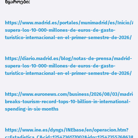
წყაროები:
https://www.madrid.es/portales/munimadrid/es/Inicio/Ac
supera-los-10-000-millones-de-euros-de-gasto-
turistico-internacional-en-el-primer-semestre-de-2026/
https://diario.madrid.es/blog/notas-de-prensa/madrid-
supera-los-10-000-millones-de-euros-de-gasto-
turistico-internacional-en-el-primer-semestre-de-2026/
https://www.euronews.com/business/2026/08/03/madrid-
breaks-tourism-record-tops-10-billion-in-international-
spending-in-six-months
https://www.ine.es/dyngs/INEbase/en/operacion.htm?
c=Estadistica_C&cid=1254736177002&idp=1254735576863&m