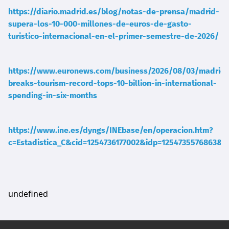
https://diario.madrid.es/blog/notas-de-prensa/madrid-
supera-los-10-000-millones-de-euros-de-gasto-
turistico-internacional-en-el-primer-semestre-de-2026/
https://www.euronews.com/business/2026/08/03/madrid-
breaks-tourism-record-tops-10-billion-in-international-
spending-in-six-months
https://www.ine.es/dyngs/INEbase/en/operacion.htm?
c=Estadistica_C&cid=1254736177002&idp=1254735576863&m
undefined