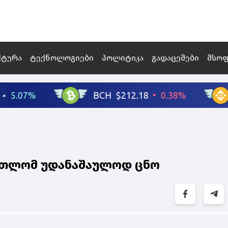
ქტურა
ტექნოლოგიები
პოლიტიკა
გადაცემები
მსო
ართლომ უდანაშაულოდ ცნო