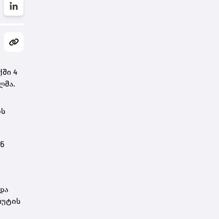
ში 4
ლმა.
ის
ან
და
რუტის