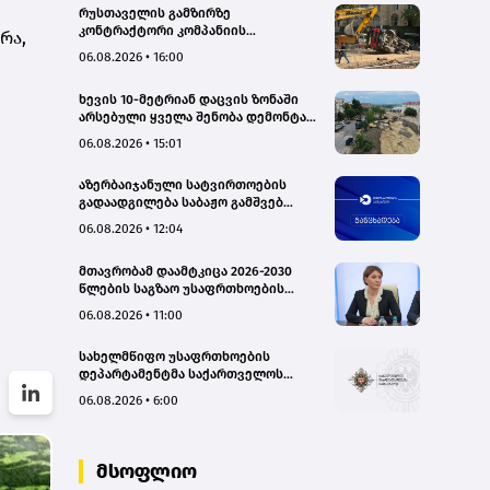
ი
რუსთაველის გამზირზე
კონტრაქტორი კომპანიის
რა,
თვითმცლელმა ტრანშიის კიდესთან
06.08.2026 • 16:00
ახლოს იმოძრავა, რამაც ნიადაგის
ჩამოშლა და ტექნიკის მოცურება
ხევის 10-მეტრიან დაცვის ზონაში
გამოიწვია, გადაბრუნდა
არსებული ყველა შენობა დემონტაჟს
ავტომანქანა - თვითმცლელში
დაექვემდებარება - თელავის მერი
იმყოფებოდა მცირეწლოვანი ბავშვი
06.08.2026 • 15:01
- GWP
აზერბაიჯანული სატვირთოების
გადაადგილება საბაჟო გამშვებ
პუნქტებზე შეუფერხებლად
06.08.2026 • 12:04
მიმდინარეობს- შემოსავლების
სამსახური
მთავრობამ დაამტკიცა 2026-2030
წლების საგზაო უსაფრთხოების
ეროვნული სტრატეგია და მისი
06.08.2026 • 11:00
სამოქმედო გეგმა – თამარ
იოსელიანი
სახელმწიფო უსაფრთხოების
დეპარტამენტმა საქართველოს
სახელმწიფო ინტერესების
06.08.2026 • 6:00
საზიანოდ საბოტაჟის მუხლით
გამოძიება დაიწყო
მსოფლიო