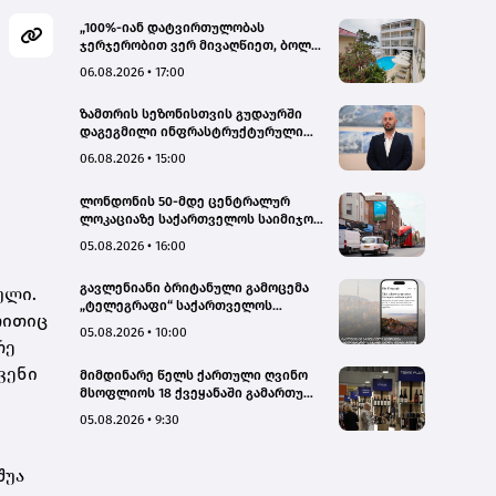
„100%-იან დატვირთულობას
ჯერჯერობით ვერ მივაღწიეთ, ბოლო
პერიოდში რამდენიმე ჯავშანიც
06.08.2026 • 17:00
გაუქმდა“ - Kobuleti Beach Club
ზამთრის სეზონისთვის გუდაურში
დაგეგმილი ინფრასტრუქტურული
პროექტები ხელს შეუწყობს
06.08.2026 • 15:00
გუდაურის ტურისტული
პოტენციალის გაზრდას – ლევან
ლონდონის 50-მდე ცენტრალურ
დარსალია
ლოკაციაზე საქართველოს საიმიჯო
ვიზუალები განთავსდა
05.08.2026 • 16:00
გავლენიანი ბრიტანული გამოცემა
ული.
„ტელეგრაფი“ საქართველოს
რითიც
ტურისტული პოტენციალის შესახებ
05.08.2026 • 10:00
სტატიების ციკლს აქვეყნებს
რე
ვენი
მიმდინარე წელს ქართული ღვინო
მსოფლიოს 18 ქვეყანაში გამართულ
140-მდე ღონისძიებაზე იყო
05.08.2026 • 9:30
წარმოდგენილი
შუა