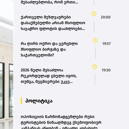
შესაძლებლობა, რომ ერთი
მხრივ, პორტი იყოს ქართული
მფლობელობის და მეორე
ქართველი მეზღვაურები
20:00
მხრივ, მის ოპერირებაში
დასაქმებულნი არიან მსოფლიო
უზრუნველვყოთ ჩვენი არაერთი
სავაჭრო ფლოტის დაახლოებით
საერთაშორისო პარტნიორის
80%-ში - საზღვაო ტრანსპორტის
ჩართულობა - მარიამ
სააგენტოს დირექტორი
ქვრივიშვილი
რა ღირს ოქრო და ვერცხლი
19:57
მსოფლიო ბირჟაზე და
საქართველოში?
2026 წელი შესაძლოა
19:30
რეკორდულად ცხელი იყოს,
თუმცა, მეცნიერები უკვე
ემზადებიან 2027 წლის
რეკორდებისთვის
პოლიტიკა
ოპოზიციის წარმომადგენლები რუსი
ტურისტების წინააღმდეგ ქსენოფობიურ
კამპანიას აწყობენ - ირაკლი კობახიძე