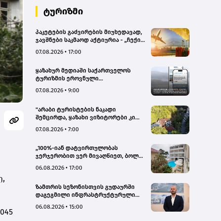
ტურიზმი
პაკეტების გაძვირების მიუხედავად,
ჯავშნები საკმაოდ აქტიურია - „ჩექინ
თრეველი"(bm.ge)
07.08.2026 • 17:00
ყაზახურ მედიაში საქართველოს
ტურიზმის ეროვნული
ადმინისტრაციის მარკეტინგული
07.08.2026 • 9:00
კამპანიის ფარგლებში სტატიები
მომზადდა
"არაბი ტურისტების ნაკადი
შემცირდა, ყაზახი ვიზიტორები კი
გააქტიურდნენ"- Borjomi UnderWood
07.08.2026 • 7:00
Hotel
„100%-იან დატვირთულობას
ჯერჯერობით ვერ მივაღწიეთ, ბოლო
პერიოდში რამდენიმე ჯავშანიც
06.08.2026 • 17:00
გაუქმდა“ - Kobuleti Beach Club
ე,
ზამთრის სეზონისთვის გუდაურში
დაგეგმილი ინფრასტრუქტურული
პროექტები ხელს შეუწყობს
06.08.2026 • 15:00
045
გუდაურის ტურისტული
პოტენციალის გაზრდას – ლევან