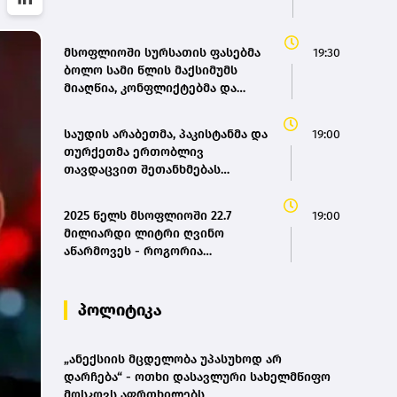
მსოფლიოში სურსათის ფასებმა
19:30
ბოლო სამი წლის მაქსიმუმს
მიაღწია, კონფლიქტებმა და
ძლიერმა სიცხემ მარცვლეულის
გაძვირება გამოიწვია -
საუდის არაბეთმა, პაკისტანმა და
19:00
„გარდიანი“
თურქეთმა ერთობლივ
თავდაცვით შეთანხმებას
მოაწერეს ხელი
2025 წელს მსოფლიოში 22.7
19:00
მილიარდი ლიტრი ღვინო
აწარმოვეს - როგორია
საქართველოს წილი? |
OIV(bm.ge)
პოლიტიკა
„ანექსიის მცდელობა უპასუხოდ არ
დარჩება“ - ოთხი დასავლური სახელმწიფო
მოსკოვს აფრთხილებს