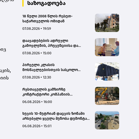
საზოგადოება
18 წელი 2008 წლის რუსეთ-
საქართველოს ომიდან
07.08.2026 • 19:59
დაავადებების ადრეული
გამოვლენის, პრევენციისა და
ლივ
რეგიონებში ხარისხიან სამედიცინო
07.08.2026 • 15:00
მომსახურებაზე ხელმისაწვდომობის
გაზრდის მიზნით,
პირველი კლასის
დედოფლისწყაროში, სამედიცინო
კის,
მოსწავლეებისთვის სასკოლო
სკრინინგი გაიმართა – ჯანდაცვის
ფორმების რეალიზაცია 1–14
სამინისტრო
იის
07.08.2026 • 12:30
სექტემბრის პერიოდში
განხორციელდება
რუსთაველის გამზირზე
კონტრაქტორი კომპანიის
თვითმცლელმა ტრანშიის კიდესთან
06.08.2026 • 16:00
ახლოს იმოძრავა, რამაც ნიადაგის
ჩამოშლა და ტექნიკის მოცურება
ხევის 10-მეტრიან დაცვის ზონაში
გამოიწვია, გადაბრუნდა
არსებული ყველა შენობა დემონტაჟს
ავტომანქანა - თვითმცლელში
დაექვემდებარება - თელავის მერი
იმყოფებოდა მცირეწლოვანი ბავშვი
06.08.2026 • 15:01
- GWP