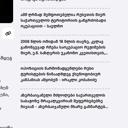
აშშ ღრმად შეშფოთებულია რუსეთის მიერ
საქართველოს ტერიტორიის განგრძობადი
ოკუპაციით – საელჩო
2008 წლის ომიდან 18 წლის თავზე, კვლავ
გამოწვევად რჩება საოკუპაციო რეჟიმების
მიერ, ე.წ. საზღვრის უკანონო კვეთისთვის,
ემდეგ
პირთა უკანონო დაკავებების და
პატიმრობის პრაქტიკა, ასევე მშობლიურ
ოპოზიციის წარმომადგენლები რუსი
ენაზე განათლების ხელმისაწვდომობა-
ტურისტების წინააღმდეგ ქსენოფობიურ
სახალხო დამცველი
კამპანიას აწყობენ - ირაკლი კობახიძე
ნ
ახებ
ება,
აზერბაიჯანელი მძღოლები საქართველოს
საბაჟოზე მრავალკვირიან შეფერხებებზე
ჩივიან - აზერბაიჯანული მხარე განმარტებას
დ
ითხოვს
სღვრა