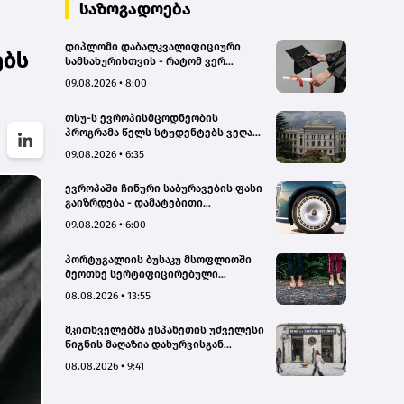
სახალხო დამცველი
საზოგადოება
დიპლომი დაბალკვალიფიციური
ებს
სამსახურისთვის - რატომ ვერ
იყენებს ეკონომიკა უმაღლესი
09.08.2026 • 8:00
განათლების მქონე კადრებს
ეფექტიანად
თსუ-ს ევროპისმცოდნეობის
პროგრამა წელს სტუდენტებს ვეღარ
მიიღებს - რატომ?
09.08.2026 • 6:35
ევროპაში ჩინური საბურავების ფასი
გაიზრდება - დამატებითი
გადასახადი 45.3%-ს აღწევს
09.08.2026 • 6:00
პორტუგალიის ბუსაკუ მსოფლიოში
მეოთხე სერტიფიცირებული
„თერაპიული ტყე“ გახდა
08.08.2026 • 13:55
მკითხველებმა ესპანეთის უძველესი
წიგნის მაღაზია დახურვისგან
გადაარჩინეს
08.08.2026 • 9:41