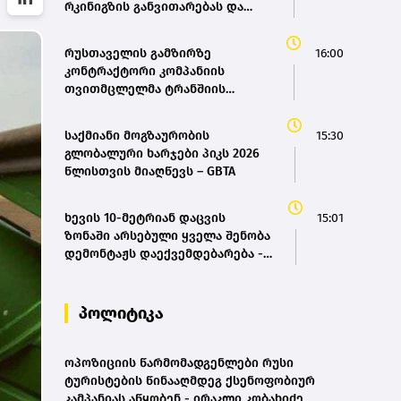
რკინიგზის განვითარებას და
სწორედ აქედან გამომდინარე
შევიმუშავეთ საქართველოს
რუსთაველის გამზირზე
16:00
რკინიგზის ისტორიული
კონტრაქტორი კომპანიის
განვითარების და განახლების
თვითმცლელმა ტრანშიის
პროგრამა - მარიამ
კიდესთან ახლოს იმოძრავა,
ქვრივიშვილი
რამაც ნიადაგის ჩამოშლა და
საქმიანი მოგზაურობის
15:30
ტექნიკის მოცურება გამოიწვია,
გლობალური ხარჯები პიკს 2026
გადაბრუნდა ავტომანქანა -
წლისთვის მიაღწევს – GBTA
თვითმცლელში იმყოფებოდა
მცირეწლოვანი ბავშვი - GWP
ხევის 10-მეტრიან დაცვის
15:01
ზონაში არსებული ყველა შენობა
დემონტაჟს დაექვემდებარება -
თელავის მერი
პოლიტიკა
ოპოზიციის წარმომადგენლები რუსი
ტურისტების წინააღმდეგ ქსენოფობიურ
კამპანიას აწყობენ - ირაკლი კობახიძე