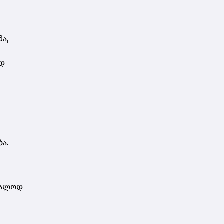
ა,
ოდ
ა.
უალოდ