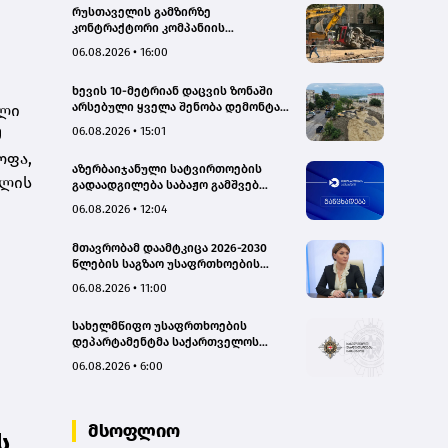
რუსთაველის გამზირზე
კონტრაქტორი კომპანიის
თვითმცლელმა ტრანშიის კიდესთან
06.08.2026 • 16:00
ახლოს იმოძრავა, რამაც ნიადაგის
ჩამოშლა და ტექნიკის მოცურება
ხევის 10-მეტრიან დაცვის ზონაში
გამოიწვია, გადაბრუნდა
არსებული ყველა შენობა დემონტაჟს
ილი
ავტომანქანა - თვითმცლელში
დაექვემდებარება - თელავის მერი
იმყოფებოდა მცირეწლოვანი ბავშვი
06.08.2026 • 15:01
მ
- GWP
ოფა,
აზერბაიჯანული სატვირთოების
ულის
გადაადგილება საბაჟო გამშვებ
პუნქტებზე შეუფერხებლად
06.08.2026 • 12:04
მიმდინარეობს- შემოსავლების
სამსახური
მთავრობამ დაამტკიცა 2026-2030
წლების საგზაო უსაფრთხოების
ეროვნული სტრატეგია და მისი
06.08.2026 • 11:00
სამოქმედო გეგმა – თამარ
იოსელიანი
სახელმწიფო უსაფრთხოების
დეპარტამენტმა საქართველოს
სახელმწიფო ინტერესების
06.08.2026 • 6:00
საზიანოდ საბოტაჟის მუხლით
გამოძიება დაიწყო
მსოფლიო
ს