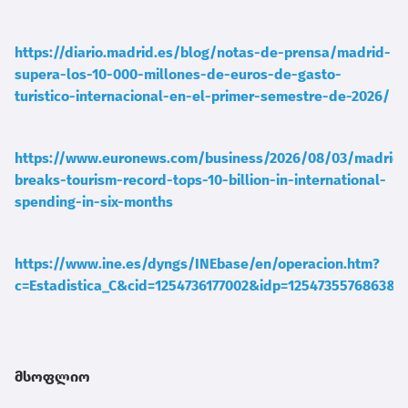
https://diario.madrid.es/blog/notas-de-prensa/madrid-
supera-los-10-000-millones-de-euros-de-gasto-
turistico-internacional-en-el-primer-semestre-de-2026/
https://www.euronews.com/business/2026/08/03/madrid-
breaks-tourism-record-tops-10-billion-in-international-
spending-in-six-months
https://www.ine.es/dyngs/INEbase/en/operacion.htm?
c=Estadistica_C&cid=1254736177002&idp=1254735576863&m
მსოფლიო