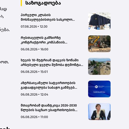
საზოგადოება
მად
ა,
პირველი კლასის
მოსწავლეებისთვის სასკოლო
ფორმების რეალიზაცია 1–14
07.08.2026 • 12:30
ება.
სექტემბრის პერიოდში
განხორციელდება
რუსთაველის გამზირზე
კონტრაქტორი კომპანიის
თვითმცლელმა ტრანშიის კიდესთან
06.08.2026 • 16:00
ახლოს იმოძრავა, რამაც ნიადაგის
ჩამოშლა და ტექნიკის მოცურება
ხევის 10-მეტრიან დაცვის ზონაში
გამოიწვია, გადაბრუნდა
ხოთ.
არსებული ყველა შენობა დემონტაჟს
ავტომანქანა - თვითმცლელში
დაექვემდებარება - თელავის მერი
იმყოფებოდა მცირეწლოვანი ბავშვი
06.08.2026 • 15:01
- GWP
აზერბაიჯანული სატვირთოების
გადაადგილება საბაჟო გამშვებ
პუნქტებზე შეუფერხებლად
06.08.2026 • 12:04
მიმდინარეობს- შემოსავლების
სამსახური
მთავრობამ დაამტკიცა 2026-2030
წლების საგზაო უსაფრთხოების
ეროვნული სტრატეგია და მისი
06.08.2026 • 11:00
სამოქმედო გეგმა – თამარ
იოსელიანი