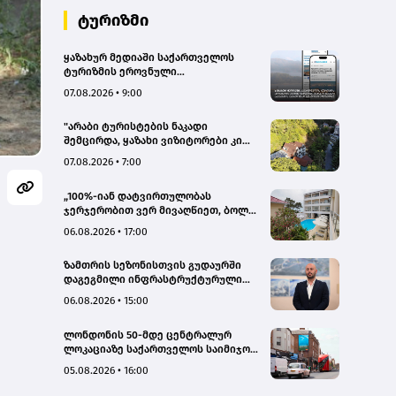
ტურიზმი
ყაზახურ მედიაში საქართველოს
ტურიზმის ეროვნული
ადმინისტრაციის მარკეტინგული
07.08.2026 • 9:00
კამპანიის ფარგლებში სტატიები
მომზადდა
"არაბი ტურისტების ნაკადი
შემცირდა, ყაზახი ვიზიტორები კი
გააქტიურდნენ"- Borjomi UnderWood
07.08.2026 • 7:00
Hotel
„100%-იან დატვირთულობას
ჯერჯერობით ვერ მივაღწიეთ, ბოლო
პერიოდში რამდენიმე ჯავშანიც
06.08.2026 • 17:00
გაუქმდა“ - Kobuleti Beach Club
ზამთრის სეზონისთვის გუდაურში
დაგეგმილი ინფრასტრუქტურული
პროექტები ხელს შეუწყობს
06.08.2026 • 15:00
გუდაურის ტურისტული
პოტენციალის გაზრდას – ლევან
ლონდონის 50-მდე ცენტრალურ
დარსალია
ლოკაციაზე საქართველოს საიმიჯო
ვიზუალები განთავსდა
05.08.2026 • 16:00