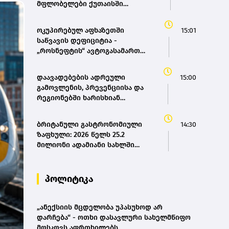
მფლობელები ქუთაისში
ტრანსპორტზე შეღავათიანი
ტარიფით ისარგებლებენ
ოკუპირებულ აფხაზეთში
15:01
საწვავის დეფიციტია -
„როსნეფტის“ ავტოგასამართ
სადგურებზე კილომეტრიანი
რიგები დგას და თითო
დაავადებების ადრეული
15:00
ავტომობილზე მხოლოდ 20
გამოვლენის, პრევენციისა და
ლიტრის ჩასხმის შეზღუდვა
რეგიონებში ხარისხიან
მოქმედებს - „დემოკრატიის
სამედიცინო მომსახურებაზე
კვლევის ინსტიტუტი“
ხელმისაწვდომობის გაზრდის
ბრიტანული გასტრონომიული
14:30
მიზნით, დედოფლისწყაროში,
ზაფხული: 2026 წელს 25.2
სამედიცინო სკრინინგი
მილიონი ადამიანი სახლში
გაიმართა – ჯანდაცვის
ისვენებს
სამინისტრო
პოლიტიკა
„ანექსიის მცდელობა უპასუხოდ არ
დარჩება“ - ოთხი დასავლური სახელმწიფო
მოსკოვს აფრთხილებს