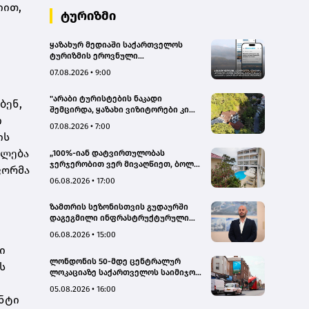
იით,
ტურიზმი
ყაზახურ მედიაში საქართველოს
ტურიზმის ეროვნული
ადმინისტრაციის მარკეტინგული
07.08.2026 • 9:00
კამპანიის ფარგლებში სტატიები
მომზადდა
"არაბი ტურისტების ნაკადი
ბენ,
შემცირდა, ყაზახი ვიზიტორები კი
ი
გააქტიურდნენ"- Borjomi UnderWood
07.08.2026 • 7:00
Hotel
ის
ძლება
„100%-იან დატვირთულობას
ჯერჯერობით ვერ მივაღწიეთ, ბოლო
ფორმა
პერიოდში რამდენიმე ჯავშანიც
06.08.2026 • 17:00
გაუქმდა“ - Kobuleti Beach Club
ზამთრის სეზონისთვის გუდაურში
დაგეგმილი ინფრასტრუქტურული
პროექტები ხელს შეუწყობს
06.08.2026 • 15:00
გუდაურის ტურისტული
ი
პოტენციალის გაზრდას – ლევან
ლონდონის 50-მდე ცენტრალურ
დარსალია
ს
ლოკაციაზე საქართველოს საიმიჯო
ვიზუალები განთავსდა
05.08.2026 • 16:00
ენტი