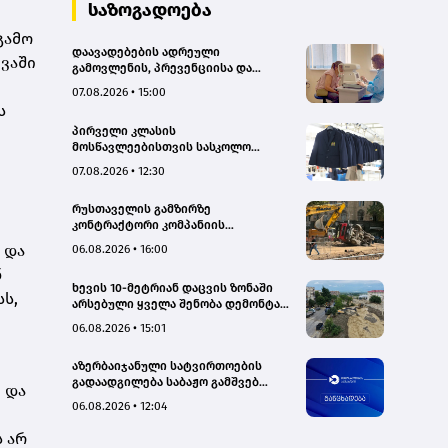
საზოგადოება
გამო
დაავადებების ადრეული
ევაში
გამოვლენის, პრევენციისა და
რეგიონებში ხარისხიან სამედიცინო
07.08.2026 • 15:00
მომსახურებაზე ხელმისაწვდომობის
ს
გაზრდის მიზნით,
პირველი კლასის
დედოფლისწყაროში, სამედიცინო
მოსწავლეებისთვის სასკოლო
სკრინინგი გაიმართა – ჯანდაცვის
ფორმების რეალიზაცია 1–14
სამინისტრო
07.08.2026 • 12:30
სექტემბრის პერიოდში
განხორციელდება
რუსთაველის გამზირზე
კონტრაქტორი კომპანიის
თვითმცლელმა ტრანშიის კიდესთან
 და
06.08.2026 • 16:00
ახლოს იმოძრავა, რამაც ნიადაგის
ნ
ჩამოშლა და ტექნიკის მოცურება
ხევის 10-მეტრიან დაცვის ზონაში
გამოიწვია, გადაბრუნდა
ს,
არსებული ყველა შენობა დემონტაჟს
ავტომანქანა - თვითმცლელში
დაექვემდებარება - თელავის მერი
იმყოფებოდა მცირეწლოვანი ბავშვი
06.08.2026 • 15:01
- GWP
აზერბაიჯანული სატვირთოების
გადაადგილება საბაჟო გამშვებ
 და
პუნქტებზე შეუფერხებლად
06.08.2026 • 12:04
მიმდინარეობს- შემოსავლების
სამსახური
 არ