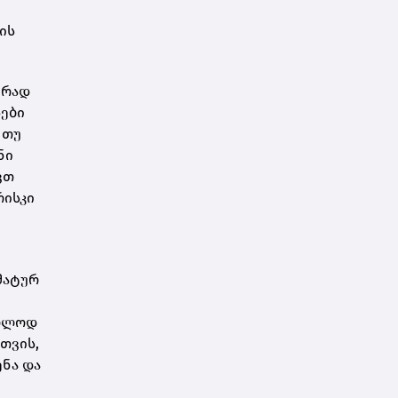
ის
ირად
სები
 თუ
ნი
ვთ
რისკი
მატურ
ხოლოდ
თვის,
ენა და