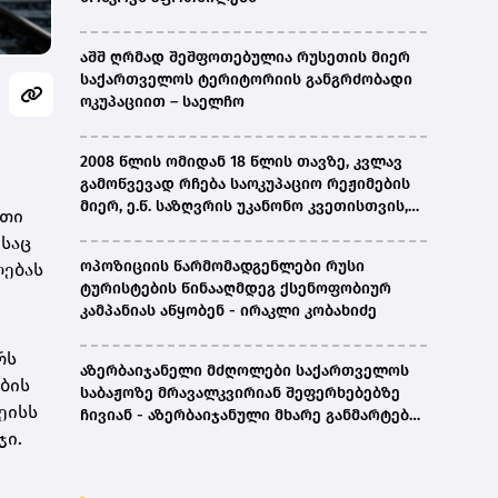
აშშ ღრმად შეშფოთებულია რუსეთის მიერ
საქართველოს ტერიტორიის განგრძობადი
ოკუპაციით – საელჩო
2008 წლის ომიდან 18 წლის თავზე, კვლავ
გამოწვევად რჩება საოკუპაციო რეჟიმების
მიერ, ე.წ. საზღვრის უკანონო კვეთისთვის,
რთი
პირთა უკანონო დაკავებების და
ესაც
პატიმრობის პრაქტიკა, ასევე მშობლიურ
ოპოზიციის წარმომადგენლები რუსი
ლებას
ენაზე განათლების ხელმისაწვდომობა-
ტურისტების წინააღმდეგ ქსენოფობიურ
სახალხო დამცველი
კამპანიას აწყობენ - ირაკლი კობახიძე
რს
აზერბაიჯანელი მძღოლები საქართველოს
ების
საბაჟოზე მრავალკვირიან შეფერხებებზე
ეისს
ჩივიან - აზერბაიჯანული მხარე განმარტებას
ჯი.
ითხოვს