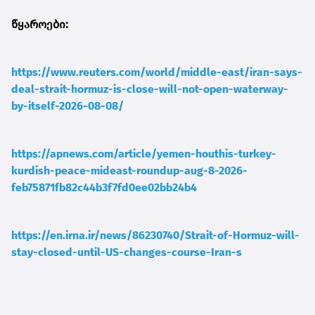
წყაროები:
https://www.reuters.com/world/middle-east/iran-says-
deal-strait-hormuz-is-close-will-not-open-waterway-
by-itself-2026-08-08/
https://apnews.com/article/yemen-houthis-turkey-
kurdish-peace-mideast-roundup-aug-8-2026-
feb75871fb82c44b3f7fd0ee02bb24b4
https://en.irna.ir/news/86230740/Strait-of-Hormuz-will-
stay-closed-until-US-changes-course-Iran-s