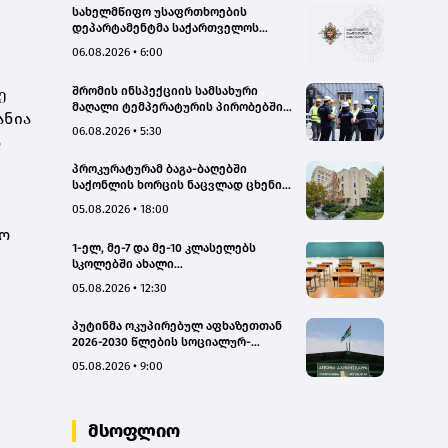
სახელმწიფო უსაფრთხოების
დეპარტამენტმა საქართველოს
სახელმწიფო ინტერესების
06.08.2026 • 6:00
საზიანოდ საბოტაჟის მუხლით
გამოძიება დაიწყო
შრომის ინსპექციის სამსახური
ე
მაღალი ტემპერატურის პირობებში
ანია
შრომის უსაფრთხოების ნორმების
06.08.2026 • 5:30
მონიტორინგს მთელი ქვეყნის
დ
მასშტაბით ახორციელებს
პროკურატურამ ბაგა-ბაღებში
საქონლის ხორცის ნაცვლად ცხენის
ხორცის შეტანის ფაქტებზე ორ პირს
05.08.2026 • 18:00
ბრალდება წარუდგინა
ლო
1-ელ, მე-7 და მე-10 კლასელებს
სკოლებში ახალი
სახელმძღვანელოები, ახალი
05.08.2026 • 12:30
პროგრამები დახვდებათ - ასევე
ამოქმედდება ახალი წესი,
პუტინმა ოკუპირებულ აფხაზეთთან
რომლითაც საგაკვეთილო პროცესში
2026-2030 წლების სოციალურ-
ტელეფონების გამოყენება
ეკონომიკური პროგრამის
იზღუდება
05.08.2026 • 9:00
შეთანხმების რატიფიცირებას ხელი
მოაწერა
მსოფლიო