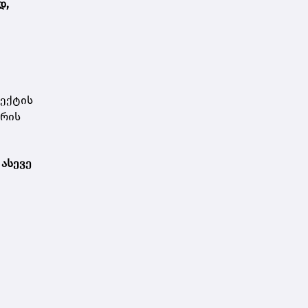
დ,
ოექტის
ურის
 ასევე