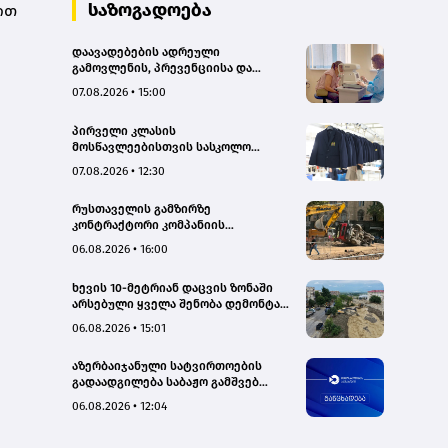
საზოგადოება
ით
დაავადებების ადრეული
გამოვლენის, პრევენციისა და
რეგიონებში ხარისხიან სამედიცინო
07.08.2026 • 15:00
მომსახურებაზე ხელმისაწვდომობის
გაზრდის მიზნით,
პირველი კლასის
დედოფლისწყაროში, სამედიცინო
მოსწავლეებისთვის სასკოლო
სკრინინგი გაიმართა – ჯანდაცვის
ფორმების რეალიზაცია 1–14
სამინისტრო
07.08.2026 • 12:30
სექტემბრის პერიოდში
განხორციელდება
რუსთაველის გამზირზე
კონტრაქტორი კომპანიის
თვითმცლელმა ტრანშიის კიდესთან
06.08.2026 • 16:00
ახლოს იმოძრავა, რამაც ნიადაგის
ჩამოშლა და ტექნიკის მოცურება
ხევის 10-მეტრიან დაცვის ზონაში
გამოიწვია, გადაბრუნდა
არსებული ყველა შენობა დემონტაჟს
ავტომანქანა - თვითმცლელში
დაექვემდებარება - თელავის მერი
იმყოფებოდა მცირეწლოვანი ბავშვი
06.08.2026 • 15:01
- GWP
აზერბაიჯანული სატვირთოების
გადაადგილება საბაჟო გამშვებ
პუნქტებზე შეუფერხებლად
06.08.2026 • 12:04
მიმდინარეობს- შემოსავლების
სამსახური