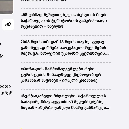
აშშ ღრმად შეშფოთებულია რუსეთის მიერ
საქართველოს ტერიტორიის განგრძობადი
ოკუპაციით – საელჩო
,
2008 წლის ომიდან 18 წლის თავზე, კვლავ
გამოწვევად რჩება საოკუპაციო რეჟიმების
მიერ, ე.წ. საზღვრის უკანონო კვეთისთვის,
მი
პირთა უკანონო დაკავებების და
პატიმრობის პრაქტიკა, ასევე მშობლიურ
ოპოზიციის წარმომადგენლები რუსი
ენაზე განათლების ხელმისაწვდომობა-
ტურისტების წინააღმდეგ ქსენოფობიურ
სახალხო დამცველი
კამპანიას აწყობენ - ირაკლი კობახიძე
 დიდი
ნდნენ
აზერბაიჯანელი მძღოლები საქართველოს
საბაჟოზე მრავალკვირიან შეფერხებებზე
ჩივიან - აზერბაიჯანული მხარე განმარტებას
ითხოვს