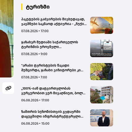
ტურიზმი
პაკეტების გაძვირების მიუხედავად,
ჯავშნები საკმაოდ აქტიურია - „ჩექინ
თრეველი"(bm.ge)
07.08.2026 • 17:00
ყაზახურ მედიაში საქართველოს
ტურიზმის ეროვნული
ადმინისტრაციის მარკეტინგული
07.08.2026 • 9:00
კამპანიის ფარგლებში სტატიები
მომზადდა
"არაბი ტურისტების ნაკადი
შემცირდა, ყაზახი ვიზიტორები კი
გააქტიურდნენ"- Borjomi UnderWood
07.08.2026 • 7:00
Hotel
„100%-იან დატვირთულობას
ჯერჯერობით ვერ მივაღწიეთ, ბოლო
პერიოდში რამდენიმე ჯავშანიც
06.08.2026 • 17:00
გაუქმდა“ - Kobuleti Beach Club
ზამთრის სეზონისთვის გუდაურში
დაგეგმილი ინფრასტრუქტურული
პროექტები ხელს შეუწყობს
06.08.2026 • 15:00
გუდაურის ტურისტული
პოტენციალის გაზრდას – ლევან