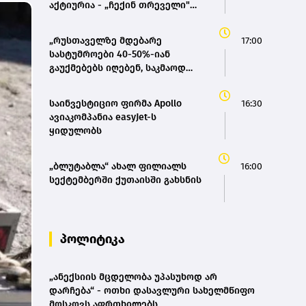
აქტიურია - „ჩექინ თრეველი"
(bm.ge)
„რუსთაველზე მდებარე
17:00
სასტუმროები 40-50%-იან
გაუქმებებს იღებენ, საკმაოდ
დიდი ზარალისკენ წავალთ -
მეგონა, ვიღაც მოიფიქრებდა და
საინვესტიციო ფირმა Apollo
16:30
ბიზნესს შეხვდებოდა“
ავიაკომპანია easyJet-ს
ყიდულობს
„ბლუტაბლა“ ახალ ფილიალს
16:00
სექტემბერში ქუთაისში გახსნის
პოლიტიკა
„ანექსიის მცდელობა უპასუხოდ არ
დარჩება“ - ოთხი დასავლური სახელმწიფო
მოსკოვს აფრთხილებს