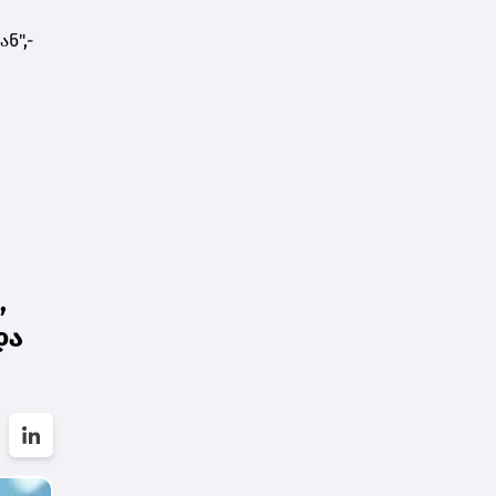
ნ",-
,
და