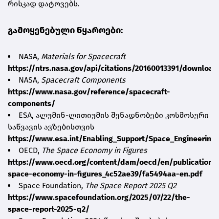
რისკად დატოვებს.
გამოყენებული წყაროები:
NASA,
Materials for Spacecraft
https://ntrs.nasa.gov/api/citations/20160013391/downloa
NASA,
Spacecraft Components
https://www.nasa.gov/reference/spacecraft-
components/
ESA, ალუმინ-ლითიუმის შენადნობები კოსმოსური
საწვავის ავზებისთვის
https://www.esa.int/Enabling_Support/Space_Engineering_
OECD,
The Space Economy in Figures
https://www.oecd.org/content/dam/oecd/en/publications/
space-economy-in-figures_4c52ae39/fa5494aa-en.pdf
Space Foundation,
The Space Report 2025 Q2
https://www.spacefoundation.org/2025/07/22/the-
space-report-2025-q2/