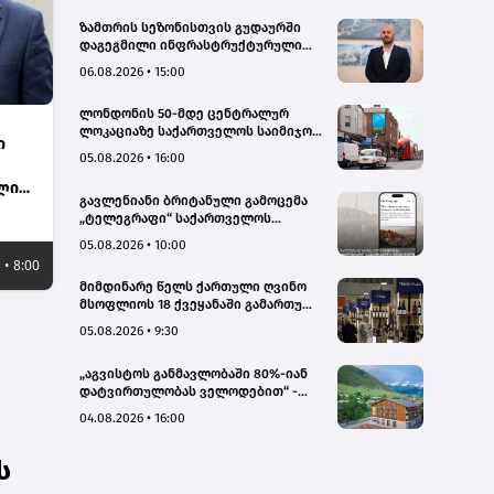
ზამთრის სეზონისთვის გუდაურში
დაგეგმილი ინფრასტრუქტურული
პროექტები ხელს შეუწყობს
06.08.2026 • 15:00
გუდაურის ტურისტული
პოტენციალის გაზრდას – ლევან
ლონდონის 50-მდე ცენტრალურ
დარსალია
ლოკაციაზე საქართველოს საიმიჯო
ი
ვიზუალები განთავსდა
05.08.2026 • 16:00
ლი
გავლენიანი ბრიტანული გამოცემა
„ტელეგრაფი“ საქართველოს
ტურისტული პოტენციალის შესახებ
05.08.2026 • 10:00
სტატიების ციკლს აქვეყნებს
 • 8:00
მიმდინარე წელს ქართული ღვინო
მსოფლიოს 18 ქვეყანაში გამართულ
140-მდე ღონისძიებაზე იყო
05.08.2026 • 9:30
წარმოდგენილი
„აგვისტოს განმავლობაში 80%-იან
დატვირთულობას ველოდებით“ -
Chalet Mestia
04.08.2026 • 16:00
ს