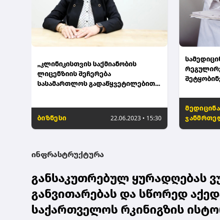
სამედიცი
„კლინიკისთვის საქმიანობის
რეგულირე
ლიცენზიის შეჩერება
შეტყობინ
სასამართლოს გადაწყვეტილებით
შესვლის 
მოხდება, რომელიც სამინისტროსა
და სამედიცინო დაწესებულების
მედიცინა
შორის ურთიერთობას უფრო
ბიზნესი
22.06.2023 • 15:30
ჯანმრთე
მოქნილს გახდის“ - ეკა
ბოჭორიშვილი
ინფრასტრუქტურა
განსაკუთრებულ ყურადღებას ვ
განვითარებას და სწორედ აქედ
საქართველოს რკინიგზის ისტო