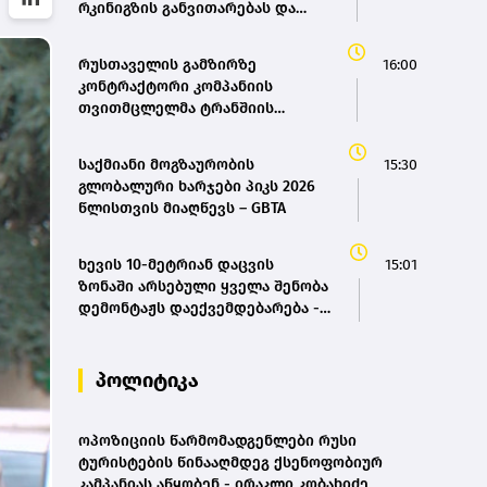
რკინიგზის განვითარებას და
სწორედ აქედან გამომდინარე
შევიმუშავეთ საქართველოს
რუსთაველის გამზირზე
16:00
რკინიგზის ისტორიული
კონტრაქტორი კომპანიის
განვითარების და განახლების
თვითმცლელმა ტრანშიის
პროგრამა - მარიამ
კიდესთან ახლოს იმოძრავა,
ქვრივიშვილი
რამაც ნიადაგის ჩამოშლა და
საქმიანი მოგზაურობის
15:30
ტექნიკის მოცურება გამოიწვია,
გლობალური ხარჯები პიკს 2026
გადაბრუნდა ავტომანქანა -
წლისთვის მიაღწევს – GBTA
თვითმცლელში იმყოფებოდა
მცირეწლოვანი ბავშვი - GWP
ხევის 10-მეტრიან დაცვის
15:01
ზონაში არსებული ყველა შენობა
დემონტაჟს დაექვემდებარება -
თელავის მერი
პოლიტიკა
ოპოზიციის წარმომადგენლები რუსი
ტურისტების წინააღმდეგ ქსენოფობიურ
კამპანიას აწყობენ - ირაკლი კობახიძე