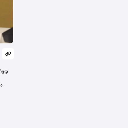
ორედ
მა