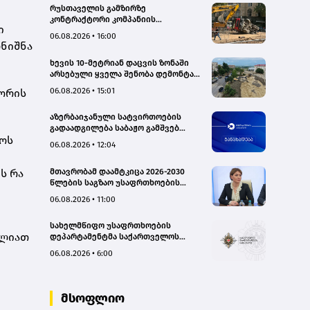
რუსთაველის გამზირზე
კონტრაქტორი კომპანიის
ი
თვითმცლელმა ტრანშიის კიდესთან
06.08.2026 • 16:00
ახლოს იმოძრავა, რამაც ნიადაგის
ღნიშნა
ჩამოშლა და ტექნიკის მოცურება
ხევის 10-მეტრიან დაცვის ზონაში
გამოიწვია, გადაბრუნდა
არსებული ყველა შენობა დემონტაჟს
ავტომანქანა - თვითმცლელში
დაექვემდებარება - თელავის მერი
იმყოფებოდა მცირეწლოვანი ბავშვი
06.08.2026 • 15:01
შორის
- GWP
აზერბაიჯანული სატვირთოების
გადაადგილება საბაჟო გამშვებ
ლოს
პუნქტებზე შეუფერხებლად
06.08.2026 • 12:04
მიმდინარეობს- შემოსავლების
სამსახური
მთავრობამ დაამტკიცა 2026-2030
ს რა
წლების საგზაო უსაფრთხოების
ეროვნული სტრატეგია და მისი
06.08.2026 • 11:00
სამოქმედო გეგმა – თამარ
იოსელიანი
სახელმწიფო უსაფრთხოების
ძლიათ
დეპარტამენტმა საქართველოს
სახელმწიფო ინტერესების
06.08.2026 • 6:00
საზიანოდ საბოტაჟის მუხლით
გამოძიება დაიწყო
მსოფლიო