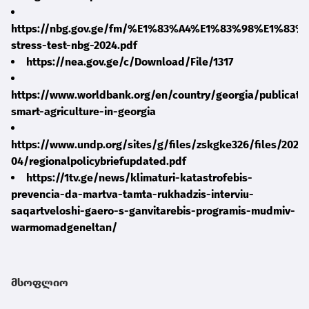
https://nbg.gov.ge/fm/%E1%83%A4%E1%83%98%E1
stress-test-nbg-2024.pdf
https://nea.gov.ge/c/Download/File/1317
https://www.worldbank.org/en/country/georgia/publicatio
smart-agriculture-in-georgia
https://www.undp.org/sites/g/files/zskgke326/files/2025
04/regionalpolicybriefupdated.pdf
https://1tv.ge/news/klimaturi-katastrofebis-
prevencia-da-martva-tamta-rukhadzis-interviu-
saqartveloshi-gaero-s-ganvitarebis-programis-mudmiv-
warmomadgeneltan/
მსოფლიო