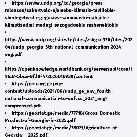
https://www.undp.org/ka/georgia/press-
releases/sakartvelo-ajamebs-klimatis-tsvlilebis-
shedegebs-da-gegmavs-samomavlo-nabijebs-
klimatisadmi-medegi-sazogadoebis-msheneblobis
https://www.undp.org/sites/g/files/zskgke326/files/2025
04/undp-georgia-5th-national-communication-2024-
eng.pdf
https://openknowledge.worldbank.org/server/api/core/bi
9637-5bca-8fd0-472626018930/content
https://geo.org.ge/wp-
content/uploads/2021/06/undp_ge_env_fourth-
national-communication-to-unfccc_2021_eng-
compressed.pdf
https://geostat.ge/media/77718/Gross-Domestic-
Product-of-Georgia-in-2025.pdf
https://geostat.ge/media/78071/Agriculture-of-
Georgia---2025.pdf