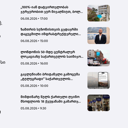
„100%-იან დატვირთულობას
ჯერჯერობით ვერ მივაღწიეთ, ბოლო
პერიოდში რამდენიმე ჯავშანიც
06.08.2026 • 17:00
გაუქმდა“ - Kobuleti Beach Club
.
ზამთრის სეზონისთვის გუდაურში
დაგეგმილი ინფრასტრუქტურული
ო
პროექტები ხელს შეუწყობს
06.08.2026 • 15:00
გუდაურის ტურისტული
პოტენციალის გაზრდას – ლევან
ლონდონის 50-მდე ცენტრალურ
დარსალია
ლოკაციაზე საქართველოს საიმიჯო
ვიზუალები განთავსდა
ისი
05.08.2026 • 16:00
გავლენიანი ბრიტანული გამოცემა
„ტელეგრაფი“ საქართველოს
ტურისტული პოტენციალის შესახებ
05.08.2026 • 10:00
სტატიების ციკლს აქვეყნებს
მიმდინარე წელს ქართული ღვინო
მსოფლიოს 18 ქვეყანაში გამართულ
140-მდე ღონისძიებაზე იყო
05.08.2026 • 9:30
ი
წარმოდგენილი