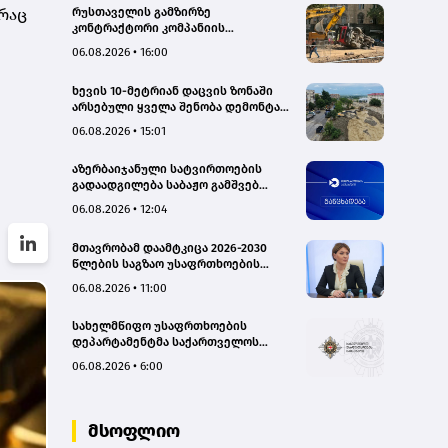
 რაც
რუსთაველის გამზირზე
კონტრაქტორი კომპანიის
თვითმცლელმა ტრანშიის კიდესთან
06.08.2026 • 16:00
ახლოს იმოძრავა, რამაც ნიადაგის
ჩამოშლა და ტექნიკის მოცურება
ხევის 10-მეტრიან დაცვის ზონაში
გამოიწვია, გადაბრუნდა
არსებული ყველა შენობა დემონტაჟს
ავტომანქანა - თვითმცლელში
დაექვემდებარება - თელავის მერი
იმყოფებოდა მცირეწლოვანი ბავშვი
06.08.2026 • 15:01
- GWP
აზერბაიჯანული სატვირთოების
გადაადგილება საბაჟო გამშვებ
პუნქტებზე შეუფერხებლად
06.08.2026 • 12:04
მიმდინარეობს- შემოსავლების
სამსახური
მთავრობამ დაამტკიცა 2026-2030
წლების საგზაო უსაფრთხოების
ეროვნული სტრატეგია და მისი
06.08.2026 • 11:00
სამოქმედო გეგმა – თამარ
იოსელიანი
სახელმწიფო უსაფრთხოების
დეპარტამენტმა საქართველოს
სახელმწიფო ინტერესების
06.08.2026 • 6:00
საზიანოდ საბოტაჟის მუხლით
გამოძიება დაიწყო
მსოფლიო