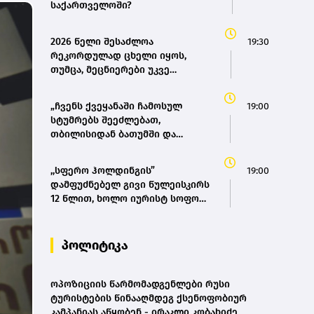
საქართველოში?
2026 წელი შესაძლოა
19:30
რეკორდულად ცხელი იყოს,
თუმცა, მეცნიერები უკვე
ემზადებიან 2027 წლის
რეკორდებისთვის
„ჩვენს ქვეყანაში ჩამოსულ
19:00
სტუმრებს შეეძლებათ,
თბილისიდან ბათუმში და
ბათუმიდან ჩვენს დედაქალაქში
4 საათში ჩამოვიდნენ, ეს ხელს
,,სფერო ჰოლდინგის”
19:00
შეუწყობს შიდა ტურიზმს,
დამფუძნებელ გივი წულეისკირს
საერთაშორისო ტურიზმს, ასევე
12 წლით, ხოლო იურისტ სოფო
შიდა მობილობის გაუმჯობესებას
პეტრიაშვილს 8 წლით
ქვეყანაში“ - მარიამ
თავისუფლების აღკვეთა მიესაჯა
ქვრივიშვილი
პოლიტიკა
ოპოზიციის წარმომადგენლები რუსი
ტურისტების წინააღმდეგ ქსენოფობიურ
კამპანიას აწყობენ - ირაკლი კობახიძე