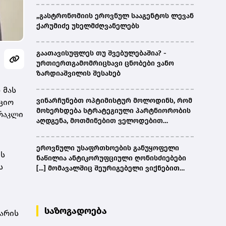
„გასტრონომიის ეროვნულ სააგენტოს ლევან
ქარუმიძე უხელმძღვანელებს
გაათავისუფლეს თუ შვებულებაშია? -
ურთიერთგამომრიცხავი ცნობები ვანო
ზარდიაშვილის შესახებ
 მას
ვინარჩუნებთ ოპტიმისტურ მოლოდინს, რომ
ციო
მოხერხდება სტრატეგიული პარტნიორობის
ირაკლი
აღდგენა, მოთმინებით ველოდებით
ამერიკული მხარის შემხვედრ ნაბიჯებს -
კობახიძე
ეროვნული უსაფრთხოების განუყოფელი
ის
ნაწილია ანტიკორუფციული ღონისძიებები
ს
[...] მომავალშიც შეურიგებელი ვიქნებით
ნებისმიერი სახის კორუფციულ
დანაშაულთან და კანონის წინაშე ყველა
უმკაცრესად აგებს პასუხს - კობახიძე
საზოგადოება
 არის