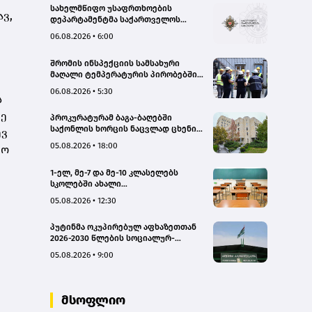
სახელმწიფო უსაფრთხოების
ავ,
დეპარტამენტმა საქართველოს
სახელმწიფო ინტერესების
06.08.2026 • 6:00
საზიანოდ საბოტაჟის მუხლით
გამოძიება დაიწყო
შრომის ინსპექციის სამსახური
მაღალი ტემპერატურის პირობებში
შრომის უსაფრთხოების ნორმების
06.08.2026 • 5:30
მონიტორინგს მთელი ქვეყნის
ს
მასშტაბით ახორციელებს
მე
პროკურატურამ ბაგა-ბაღებში
საქონლის ხორცის ნაცვლად ცხენის
ევ
ხორცის შეტანის ფაქტებზე ორ პირს
05.08.2026 • 18:00
იო
ბრალდება წარუდგინა
1-ელ, მე-7 და მე-10 კლასელებს
სკოლებში ახალი
სახელმძღვანელოები, ახალი
05.08.2026 • 12:30
პროგრამები დახვდებათ - ასევე
ამოქმედდება ახალი წესი,
პუტინმა ოკუპირებულ აფხაზეთთან
რომლითაც საგაკვეთილო პროცესში
2026-2030 წლების სოციალურ-
ტელეფონების გამოყენება
ეკონომიკური პროგრამის
იზღუდება
05.08.2026 • 9:00
შეთანხმების რატიფიცირებას ხელი
მოაწერა
მსოფლიო