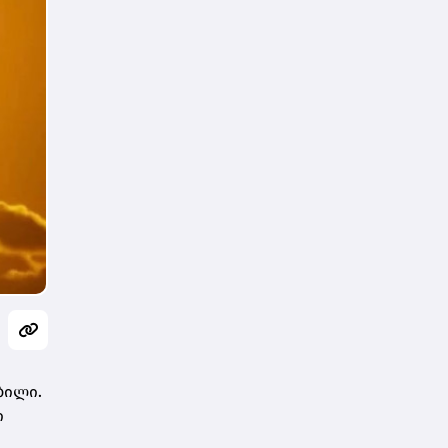
ბილი.
ი