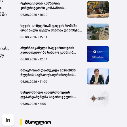
ის
რუსთაველის გამზირზე
ი
კონტრაქტორი კომპანიის
თვითმცლელმა ტრანშიის კიდესთან
ნში
06.08.2026 • 16:00
ახლოს იმოძრავა, რამაც ნიადაგის
ჩამოშლა და ტექნიკის მოცურება
ხევის 10-მეტრიან დაცვის ზონაში
გამოიწვია, გადაბრუნდა
არსებული ყველა შენობა დემონტაჟს
ავტომანქანა - თვითმცლელში
დაექვემდებარება - თელავის მერი
იმყოფებოდა მცირეწლოვანი ბავშვი
06.08.2026 • 15:01
- GWP
იას,
აზერბაიჯანული სატვირთოების
გადაადგილება საბაჟო გამშვებ
ულ
პუნქტებზე შეუფერხებლად
06.08.2026 • 12:04
მიმდინარეობს- შემოსავლების
სამსახური
მთავრობამ დაამტკიცა 2026-2030
წლების საგზაო უსაფრთხოების
ეროვნული სტრატეგია და მისი
06.08.2026 • 11:00
სამოქმედო გეგმა – თამარ
იოსელიანი
სახელმწიფო უსაფრთხოების
დეპარტამენტმა საქართველოს
სახელმწიფო ინტერესების
06.08.2026 • 6:00
საზიანოდ საბოტაჟის მუხლით
გამოძიება დაიწყო
მსოფლიო