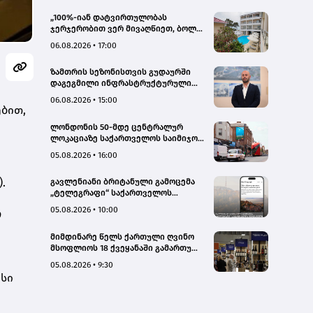
„100%-იან დატვირთულობას
ჯერჯერობით ვერ მივაღწიეთ, ბოლო
პერიოდში რამდენიმე ჯავშანიც
06.08.2026 • 17:00
გაუქმდა“ - Kobuleti Beach Club
ზამთრის სეზონისთვის გუდაურში
დაგეგმილი ინფრასტრუქტურული
პროექტები ხელს შეუწყობს
06.08.2026 • 15:00
გუდაურის ტურისტული
ბით,
პოტენციალის გაზრდას – ლევან
ლონდონის 50-მდე ცენტრალურ
დარსალია
ლოკაციაზე საქართველოს საიმიჯო
ვიზუალები განთავსდა
05.08.2026 • 16:00
.
გავლენიანი ბრიტანული გამოცემა
„ტელეგრაფი“ საქართველოს
ტურისტული პოტენციალის შესახებ
05.08.2026 • 10:00
ო
სტატიების ციკლს აქვეყნებს
მიმდინარე წელს ქართული ღვინო
მსოფლიოს 18 ქვეყანაში გამართულ
140-მდე ღონისძიებაზე იყო
05.08.2026 • 9:30
წარმოდგენილი
ისი