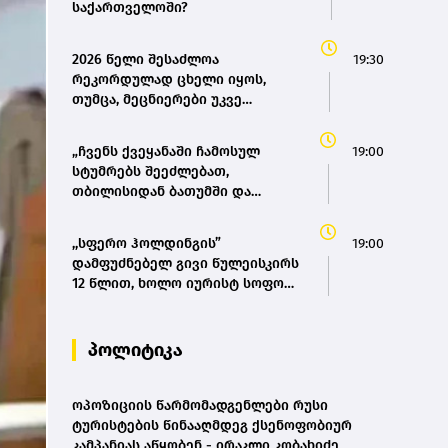
საქართველოში?
2026 წელი შესაძლოა
19:30
რეკორდულად ცხელი იყოს,
თუმცა, მეცნიერები უკვე
ემზადებიან 2027 წლის
რეკორდებისთვის
„ჩვენს ქვეყანაში ჩამოსულ
19:00
სტუმრებს შეეძლებათ,
თბილისიდან ბათუმში და
ბათუმიდან ჩვენს დედაქალაქში
4 საათში ჩამოვიდნენ, ეს ხელს
,,სფერო ჰოლდინგის”
19:00
შეუწყობს შიდა ტურიზმს,
დამფუძნებელ გივი წულეისკირს
საერთაშორისო ტურიზმს, ასევე
12 წლით, ხოლო იურისტ სოფო
შიდა მობილობის გაუმჯობესებას
პეტრიაშვილს 8 წლით
ქვეყანაში“ - მარიამ
თავისუფლების აღკვეთა მიესაჯა
ქვრივიშვილი
პოლიტიკა
ოპოზიციის წარმომადგენლები რუსი
ტურისტების წინააღმდეგ ქსენოფობიურ
კამპანიას აწყობენ - ირაკლი კობახიძე