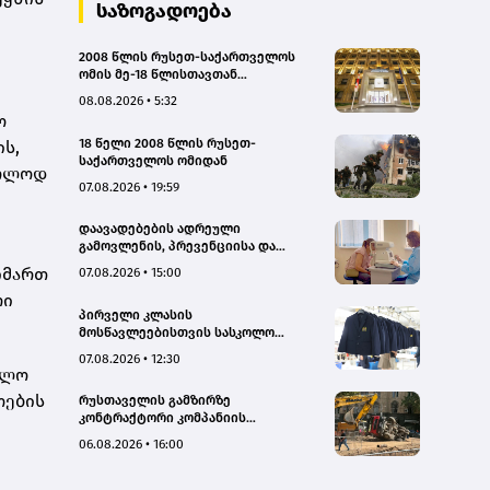
საზოგადოება
2008 წლის რუსეთ-საქართველოს
ომის მე-18 წლისთავთან
დაკავშირებით ადმინისტრაციულ
08.08.2026 • 5:32
შენობებზე სახელმწიფო დროშები
ო
დაეშვა
18 წელი 2008 წლის რუსეთ-
ს,
საქართველოს ომიდან
ხოლოდ
07.08.2026 • 19:59
დაავადებების ადრეული
გამოვლენის, პრევენციისა და
რეგიონებში ხარისხიან სამედიცინო
იმართ
07.08.2026 • 15:00
მომსახურებაზე ხელმისაწვდომობის
რი
გაზრდის მიზნით,
პირველი კლასის
დედოფლისწყაროში, სამედიცინო
მოსწავლეებისთვის სასკოლო
სკრინინგი გაიმართა – ჯანდაცვის
ფორმების რეალიზაცია 1–14
სამინისტრო
07.08.2026 • 12:30
სექტემბრის პერიოდში
ოლო
განხორციელდება
ოების
რუსთაველის გამზირზე
კონტრაქტორი კომპანიის
თვითმცლელმა ტრანშიის კიდესთან
06.08.2026 • 16:00
ახლოს იმოძრავა, რამაც ნიადაგის
ჩამოშლა და ტექნიკის მოცურება
გამოიწვია, გადაბრუნდა