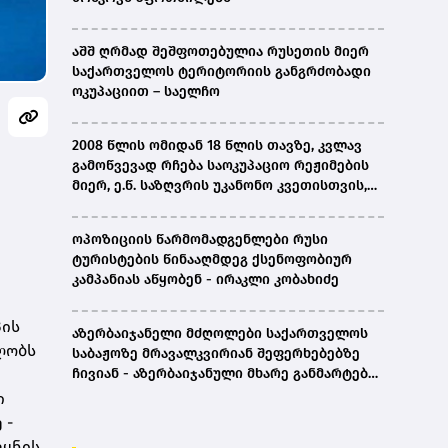
აშშ ღრმად შეშფოთებულია რუსეთის მიერ
საქართველოს ტერიტორიის განგრძობადი
ოკუპაციით – საელჩო
2008 წლის ომიდან 18 წლის თავზე, კვლავ
გამოწვევად რჩება საოკუპაციო რეჟიმების
მიერ, ე.წ. საზღვრის უკანონო კვეთისთვის,
პირთა უკანონო დაკავებების და
პატიმრობის პრაქტიკა, ასევე მშობლიურ
ოპოზიციის წარმომადგენლები რუსი
ენაზე განათლების ხელმისაწვდომობა-
ტურისტების წინააღმდეგ ქსენოფობიურ
სახალხო დამცველი
კამპანიას აწყობენ - ირაკლი კობახიძე
პის
აზერბაიჯანელი მძღოლები საქართველოს
ლობს
საბაჟოზე მრავალკვირიან შეფერხებებზე
ჩივიან - აზერბაიჯანული მხარე განმარტებას
ითხოვს
ი
 -
ეყნის