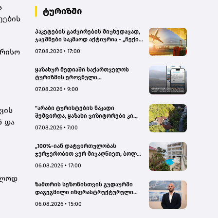
ა
ტურიზმი
ეების
პაკეტების გაძვირების მიუხედავად,
ჯავშნები საკმაოდ აქტიურია - „ჩექინ
თრეველი"(bm.ge)
ორისო
07.08.2026 • 17:00
ყაზახურ მედიაში საქართველოს
ტურიზმის ეროვნული
ადმინისტრაციის მარკეტინგული
07.08.2026 • 9:00
კამპანიის ფარგლებში სტატიები
მომზადდა
"არაბი ტურისტების ნაკადი
ვის
შემცირდა, ყაზახი ვიზიტორები კი
ნ და
გააქტიურდნენ"- Borjomi UnderWood
07.08.2026 • 7:00
Hotel
„100%-იან დატვირთულობას
ჯერჯერობით ვერ მივაღწიეთ, ბოლო
პერიოდში რამდენიმე ჯავშანიც
06.08.2026 • 17:00
გაუქმდა“ - Kobuleti Beach Club
ოლოდ
ზამთრის სეზონისთვის გუდაურში
დაგეგმილი ინფრასტრუქტურული
პროექტები ხელს შეუწყობს
06.08.2026 • 15:00
გუდაურის ტურისტული
პოტენციალის გაზრდას – ლევან