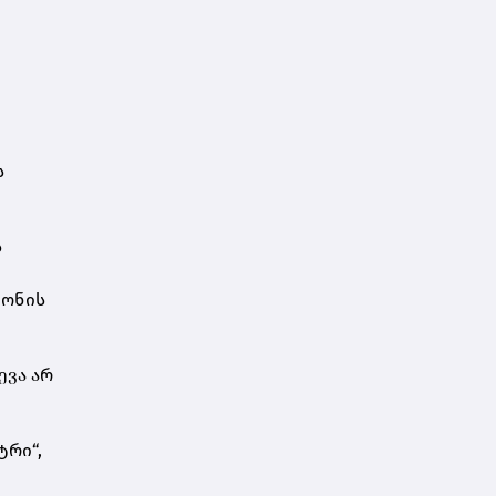
დარსალია
ს
ს
ნონის
ევა არ
ტრი“,