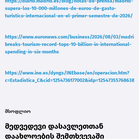
https://diario.madrid.es/blog/notas-de-prensa/madrid-
supera-los-10-000-millones-de-euros-de-gasto-
turistico-internacional-en-el-primer-semestre-de-2026/
https://www.euronews.com/business/2026/08/03/madrid-
breaks-tourism-record-tops-10-billion-in-international-
spending-in-six-months
https://www.ine.es/dyngs/INEbase/en/operacion.htm?
c=Estadistica_C&cid=1254736177002&idp=1254735576863&m
მსოფლიო
მედვედევი დასავლეთთან
დაახლოების შემთხვევაში