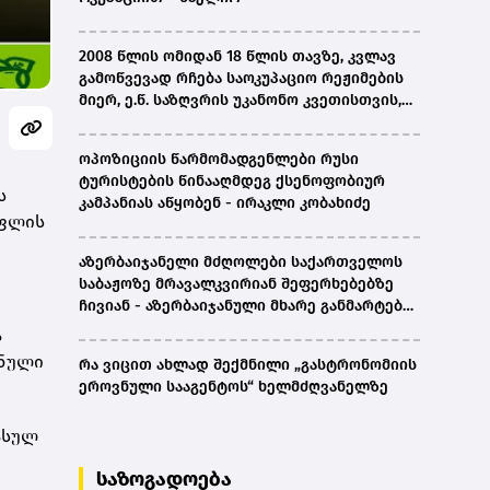
2008 წლის ომიდან 18 წლის თავზე, კვლავ
გამოწვევად რჩება საოკუპაციო რეჟიმების
მიერ, ე.წ. საზღვრის უკანონო კვეთისთვის,
პირთა უკანონო დაკავებების და
პატიმრობის პრაქტიკა, ასევე მშობლიურ
ოპოზიციის წარმომადგენლები რუსი
ენაზე განათლების ხელმისაწვდომობა-
ტურისტების წინააღმდეგ ქსენოფობიურ
სახალხო დამცველი
ს
კამპანიას აწყობენ - ირაკლი კობახიძე
ოფლის
აზერბაიჯანელი მძღოლები საქართველოს
საბაჟოზე მრავალკვირიან შეფერხებებზე
ჩივიან - აზერბაიჯანული მხარე განმარტებას
ითხოვს
ა
შნული
რა ვიცით ახლად შექმნილი „გასტრონომიის
ეროვნული სააგენტოს“ ხელმძღვანელზე
ასულ
საზოგადოება