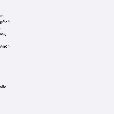
თ,
აგრამ
,
ლიც
სტები
თში