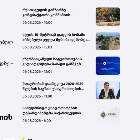
რუსთაველის გამზირზე
კონტრაქტორი კომპანიის
თვითმცლელმა ტრანშიის კიდესთან
06.08.2026 • 16:00
ახლოს იმოძრავა, რამაც ნიადაგის
ჩამოშლა და ტექნიკის მოცურება
ხევის 10-მეტრიან დაცვის ზონაში
გამოიწვია, გადაბრუნდა
არსებული ყველა შენობა დემონტაჟს
ავტომანქანა - თვითმცლელში
ზებულ
დაექვემდებარება - თელავის მერი
იმყოფებოდა მცირეწლოვანი ბავშვი
06.08.2026 • 15:01
- GWP
აზერბაიჯანული სატვირთოების
დზე -
გადაადგილება საბაჟო გამშვებ
პუნქტებზე შეუფერხებლად
06.08.2026 • 12:04
მიმდინარეობს- შემოსავლების
სამსახური
მთავრობამ დაამტკიცა 2026-2030
წლების საგზაო უსაფრთხოების
ეროვნული სტრატეგია და მისი
06.08.2026 • 11:00
სამოქმედო გეგმა – თამარ
იოსელიანი
სახელმწიფო უსაფრთხოების
დეპარტამენტმა საქართველოს
ციის
სახელმწიფო ინტერესების
06.08.2026 • 6:00
საზიანოდ საბოტაჟის მუხლით
გამოძიება დაიწყო