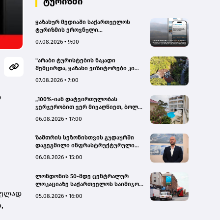
ტურიზმი
ყაზახურ მედიაში საქართველოს
ტურიზმის ეროვნული
ადმინისტრაციის მარკეტინგული
07.08.2026 • 9:00
კამპანიის ფარგლებში სტატიები
მომზადდა
"არაბი ტურისტების ნაკადი
შემცირდა, ყაზახი ვიზიტორები კი
გააქტიურდნენ"- Borjomi UnderWood
07.08.2026 • 7:00
Hotel
ბ
„100%-იან დატვირთულობას
ჯერჯერობით ვერ მივაღწიეთ, ბოლო
პერიოდში რამდენიმე ჯავშანიც
06.08.2026 • 17:00
გაუქმდა“ - Kobuleti Beach Club
ზამთრის სეზონისთვის გუდაურში
დაგეგმილი ინფრასტრუქტურული
პროექტები ხელს შეუწყობს
06.08.2026 • 15:00
გუდაურის ტურისტული
პოტენციალის გაზრდას – ლევან
ლონდონის 50-მდე ცენტრალურ
დარსალია
ლოკაციაზე საქართველოს საიმიჯო
ტულად
ვიზუალები განთავსდა
05.08.2026 • 16:00
,